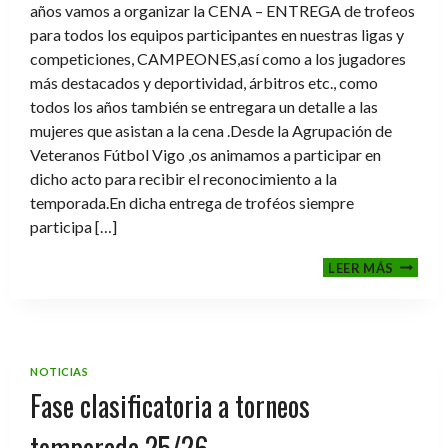
años vamos a organizar la CENA – ENTREGA de trofeos
para todos los equipos participantes en nuestras ligas y
competiciones, CAMPEONES,así como a los jugadores
más destacados y deportividad, árbitros etc., como
todos los años también se entregara un detalle a las
mujeres que asistan a la cena .Desde la Agrupación de
Veteranos Fútbol Vigo ,os animamos a participar en
dicho acto para recibir el reconocimiento a la
temporada.En dicha entrega de troféos siempre
participa […]
CENA-
LEER MÁS
ENTRE
DE
TROFE
TEMPO
2025-
NOTICIAS
2026
Fase clasificatoria a torneos
temporada 25/26