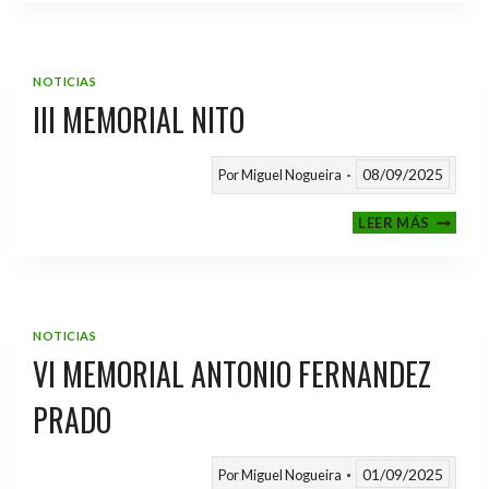
2025
/
2026
NOTICIAS
III MEMORIAL NITO
08/09/2025
Por
Miguel Nogueira
III
LEER MÁS
MEMOR
NITO
NOTICIAS
VI MEMORIAL ANTONIO FERNANDEZ
PRADO
01/09/2025
Por
Miguel Nogueira