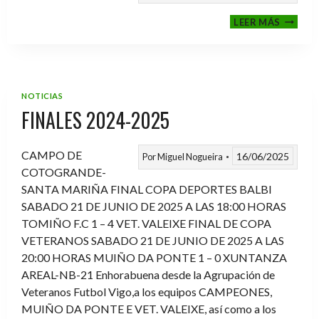
VI
LEER MÁS
MEMOR
ANTON
FERNA
PRADO
NOTICIAS
FINALES 2024-2025
CAMPO DE
16/06/2025
Por
Miguel Nogueira
COTOGRANDE-
SANTA MARIÑA FINAL COPA DEPORTES BALBI
SABADO 21 DE JUNIO DE 2025 A LAS 18:00 HORAS
TOMIÑO F.C 1 – 4 VET. VALEIXE FINAL DE COPA
VETERANOS SABADO 21 DE JUNIO DE 2025 A LAS
20:00 HORAS MUIÑO DA PONTE 1 – 0 XUNTANZA
AREAL-NB-21 Enhorabuena desde la Agrupación de
Veteranos Futbol Vigo,a los equipos CAMPEONES,
MUIÑO DA PONTE E VET. VALEIXE, así como a los