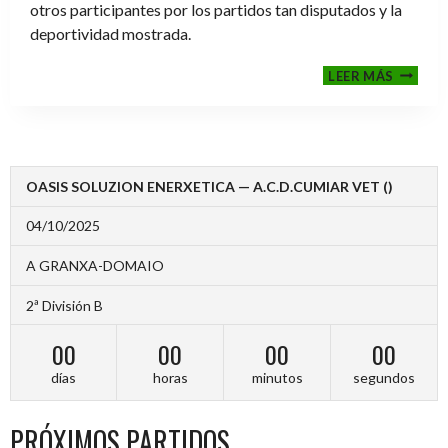
otros participantes por los partidos tan disputados y la
deportividad mostrada.
FINALE
LEER MÁS
2024-
2025
OASIS SOLUZION ENERXETICA — A.C.D.CUMIAR VET ()
04/10/2025
A GRANXA-DOMAIO
2ª División B
00
00
00
00
días
horas
minutos
segundos
PRÓXIMOS PARTIDOS