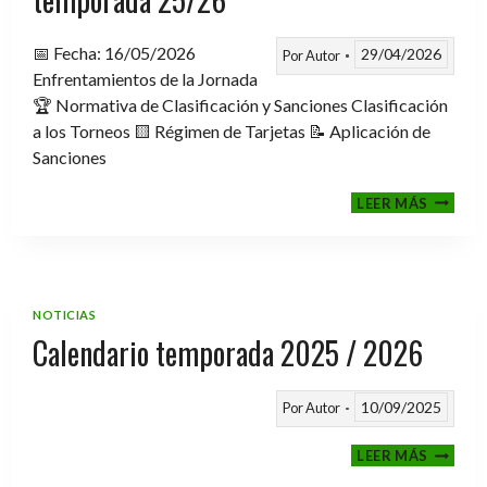
📅 Fecha: 16/05/2026
29/04/2026
Por
Autor
Enfrentamientos de la Jornada
🏆 Normativa de Clasificación y Sanciones Clasificación
a los Torneos 🟨 Régimen de Tarjetas 📝 Aplicación de
Sanciones
FASE
LEER MÁS
CLASIF
A
TORNE
TEMPO
25/26
NOTICIAS
Calendario temporada 2025 / 2026
10/09/2025
Por
Autor
CALEND
LEER MÁS
TEMPO