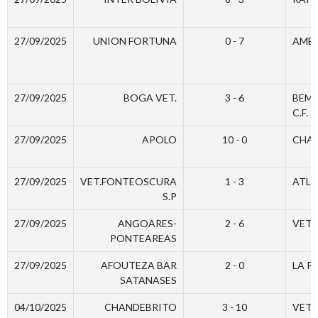
27/09/2025
UNION FORTUNA
0 - 7
AMER
27/09/2025
BOGA VET.
3 - 6
BEMB
C.F.
27/09/2025
APOLO
10 - 0
CHA
27/09/2025
VET.FONTEOSCURA
1 - 3
ATL.
S.P
27/09/2025
ANGOARES-
2 - 6
VET.
PONTEAREAS
27/09/2025
AFOUTEZA BAR
2 - 0
LA P
SATANASES
04/10/2025
CHANDEBRITO
3 - 10
VET