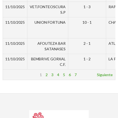
11/10/2025
VET.FONTEOSCURA
1 - 3
RAPI
S.P
11/10/2025
UNION FORTUNA
10 - 1
CHA
11/10/2025
AFOUTEZA BAR
2 - 1
ATL.
SATANASES
11/10/2025
BEMBRIVE GORXAL
1 - 2
LA P
C.F.
1
2
3
4
5
6
7
Siguiente