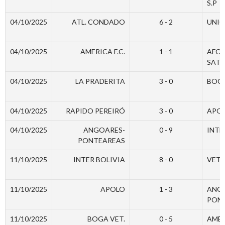
S.P
04/10/2025
ATL. CONDADO
6 - 2
UNI
04/10/2025
AMERICA F.C.
1 - 1
AFOU
SATA
04/10/2025
LA PRADERITA
3 - 0
BOGA
04/10/2025
RAPIDO PEREIRÓ
3 - 0
APO
04/10/2025
ANGOARES-
0 - 9
INTE
PONTEAREAS
11/10/2025
INTER BOLIVIA
8 - 0
VET.
11/10/2025
APOLO
1 - 3
ANG
PON
11/10/2025
BOGA VET.
0 - 5
AMER