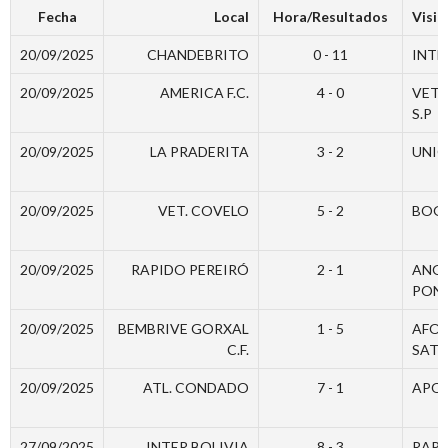
Fecha
Local
Hora/Resultados
Visit
20/09/2025
CHANDEBRITO
0 - 11
INTE
20/09/2025
AMERICA F.C.
4 - 0
VET
S.P
20/09/2025
LA PRADERITA
3 - 2
UNI
20/09/2025
VET. COVELO
5 - 2
BOGA
20/09/2025
RAPIDO PEREIRÓ
2 - 1
ANG
PON
20/09/2025
BEMBRIVE GORXAL
1 - 5
AFOU
C.F.
SATA
20/09/2025
ATL. CONDADO
7 - 1
APO
27/09/2025
INTER BOLIVIA
8 - 3
RAPI