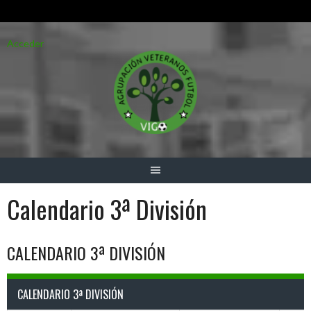
Saltar
Acceder
al
contenido
Calendario 3ª División
CALENDARIO 3ª DIVISIÓN
CALENDARIO 3ª DIVISIÓN