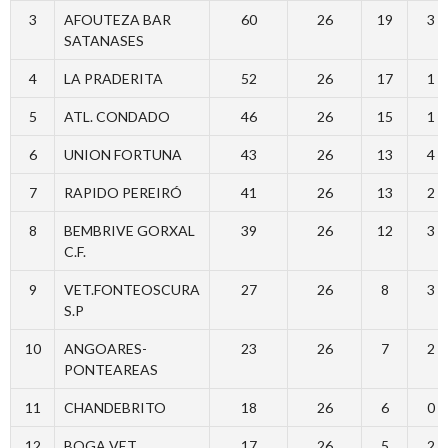
3
AFOUTEZA BAR
60
26
19
3
SATANASES
4
LA PRADERITA
52
26
17
1
5
ATL. CONDADO
46
26
15
1
6
UNION FORTUNA
43
26
13
4
7
RAPIDO PEREIRÓ
41
26
13
2
8
BEMBRIVE GORXAL
39
26
12
3
C.F.
9
VET.FONTEOSCURA
27
26
8
3
S.P
10
ANGOARES-
23
26
7
2
PONTEAREAS
11
CHANDEBRITO
18
26
6
0
12
BOGA VET.
17
26
5
2