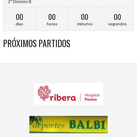
2ª División B
00
00
00
00
días
horas
minutos
segundos
PRÓXIMOS PARTIDOS