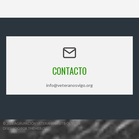
CONTACTO
info@veteranosvigo.org
© 2026 AGRUPACIÓN VETERANOS FÚTBOL VIGO
DISEÑADO POR THEMEBOY