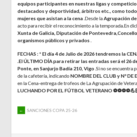
equipos participantes en nuestras ligas y competic
destacados y deportividad, árbitros etc., como todos
mujeres que asistan a la cena
.Desde la
Agrupación de
acto para recibir el reconocimiento a la temporada.En di
Xunta de Galicia
, Diputación de Pontevedra,Concello
organismos públicos y privados
.
FECHAS : * El día 4 de Julio de 2026 tendremos la C
.El ÚLTIMO DÍA para retirar las entradas será el 26 d
Ponte, en Sanjurjo Badía 210, Vigo
.Si no se encuentra 
de la cafetería, indicando
NOMBRE DEL CLUB y N° DE
en la Cena-entrega de trofeos de La Agrupación de Veter
LUCHANDO POR EL FÚTBOL VETERANO ⚽⚽⚽⚽💪🏻
NAVEGACIÓN
←
SANCIONES COPA 25-26
DE