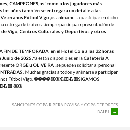
iones, CAMPEONES,así como a los jugadores más
 los años también se entregara un detalle a las
 Veteranos Fútbol Vigo
,os animamos a participar en dicho
cha entrega de troféos siempre participa representación de
 de Vigo, Centros Culturales y Deportivos y otros
ENA FIN DE TEMPORADA, en el Hotel Coia a las 22 horas
e Junio de 2026
.Ya están disponibles en la
Cafetería A
presente
ORGE u OLIVEIRA
, se pueden solicitar al personal
 ENTRADAS
. Muchas gracias a todos y animarse a participar
anos Fútbol Vigo.
⚽⚽⚽⚽👏👏💪🏻💪🏻SIGAMOS
💪🏻 👏👏
SANCIONES COPA RIBERA POVISA Y COPA DEPORTES
BALBI
→