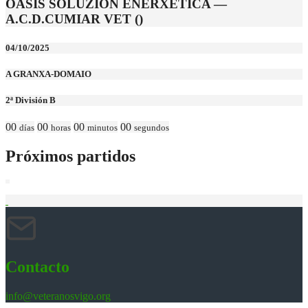
OASIS SOLUZION ENERXETICA —
A.C.D.CUMIAR VET ()
04/10/2025
A GRANXA-DOMAIO
2ª División B
00
00
00
00
días
horas
minutos
segundos
Próximos partidos
Contacto
info@veteranosvigo.org