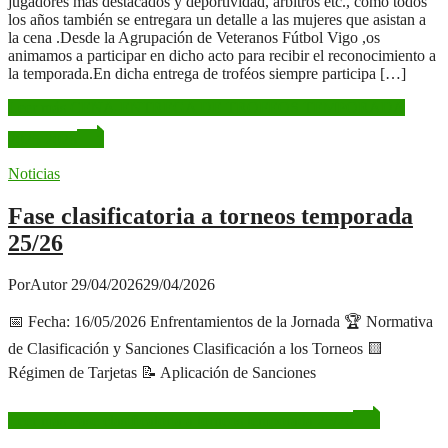
jugadores más destacados y deportividad, árbitros etc., como todos
los años también se entregara un detalle a las mujeres que asistan a
la cena .Desde la Agrupación de Veteranos Fútbol Vigo ,os
animamos a participar en dicho acto para recibir el reconocimiento a
la temporada.En dicha entrega de troféos siempre participa […]
Leer más
CENA-ENTREGA DE TROFEOS TEMPORADA
2025-2026
Noticias
Fase clasificatoria a torneos temporada
25/26
Por
Autor
29/04/2026
29/04/2026
📅 Fecha: 16/05/2026 Enfrentamientos de la Jornada 🏆 Normativa
de Clasificación y Sanciones Clasificación a los Torneos 🟨
Régimen de Tarjetas 📝 Aplicación de Sanciones
Leer más
Fase clasificatoria a torneos temporada 25/26