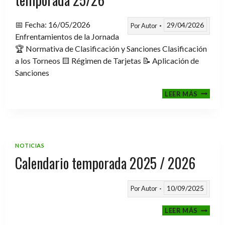
📅 Fecha: 16/05/2026
29/04/2026
Por
Autor
Enfrentamientos de la Jornada
🏆 Normativa de Clasificación y Sanciones Clasificación
a los Torneos 🟨 Régimen de Tarjetas 📝 Aplicación de
Sanciones
FASE
LEER MÁS
CLASIF
A
TORNE
TEMPO
25/26
NOTICIAS
Calendario temporada 2025 / 2026
10/09/2025
Por
Autor
CALEND
LEER MÁS
TEMPO