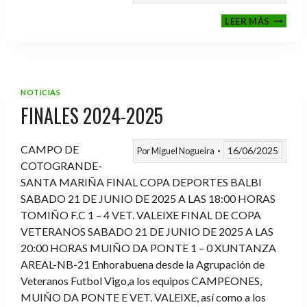
VI
LEER MÁS
MEMOR
ANTON
FERNA
PRADO
NOTICIAS
FINALES 2024-2025
CAMPO DE
16/06/2025
Por
Miguel Nogueira
COTOGRANDE-
SANTA MARIÑA FINAL COPA DEPORTES BALBI
SABADO 21 DE JUNIO DE 2025 A LAS 18:00 HORAS
TOMIÑO F.C 1 – 4 VET. VALEIXE FINAL DE COPA
VETERANOS SABADO 21 DE JUNIO DE 2025 A LAS
20:00 HORAS MUIÑO DA PONTE 1 – 0 XUNTANZA
AREAL-NB-21 Enhorabuena desde la Agrupación de
Veteranos Futbol Vigo,a los equipos CAMPEONES,
MUIÑO DA PONTE E VET. VALEIXE, así como a los