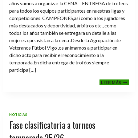
años vamos a organizar la CENA – ENTREGA de trofeos
para todos los equipos participantes en nuestras ligas y
competiciones, CAMPEONES,así como a los jugadores
más destacados y deportividad, árbitros etc., como
todos los años también se entregara un detalle a las
mujeres que asistan a la cena .Desde la Agrupación de
Veteranos Fútbol Vigo ,os animamos a participar en
dicho acto para recibir el reconocimiento a la
temporada.En dicha entrega de troféos siempre
participa […]
CENA-
LEER MÁS
ENTRE
DE
TROFE
TEMPO
2025-
NOTICIAS
2026
Fase clasificatoria a torneos
temporada 25/26