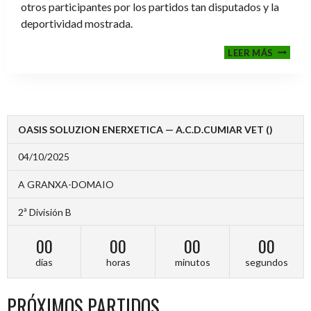
otros participantes por los partidos tan disputados y la
deportividad mostrada.
FINALE
LEER MÁS
2024-
2025
OASIS SOLUZION ENERXETICA — A.C.D.CUMIAR VET ()
04/10/2025
A GRANXA-DOMAIO
2ª División B
00
00
00
00
días
horas
minutos
segundos
PRÓXIMOS PARTIDOS