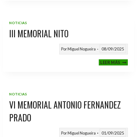
2025
/
2026
NOTICIAS
III MEMORIAL NITO
08/09/2025
Por
Miguel Nogueira
III
LEER MÁS
MEMOR
NITO
NOTICIAS
VI MEMORIAL ANTONIO FERNANDEZ
PRADO
01/09/2025
Por
Miguel Nogueira