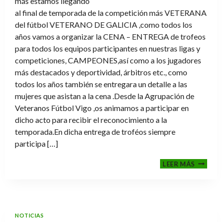
más estamos llegando
al final de temporada de la competición más VETERANA
del fútbol VETERANO DE GALICIA ,como todos los
años vamos a organizar la CENA – ENTREGA de trofeos
para todos los equipos participantes en nuestras ligas y
competiciones, CAMPEONES,así como a los jugadores
más destacados y deportividad, árbitros etc., como
todos los años también se entregara un detalle a las
mujeres que asistan a la cena .Desde la Agrupación de
Veteranos Fútbol Vigo ,os animamos a participar en
dicho acto para recibir el reconocimiento a la
temporada.En dicha entrega de troféos siempre
participa […]
CENA-
LEER MÁS
ENTRE
DE
TROFE
TEMPO
2025-
NOTICIAS
2026