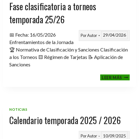
Fase clasificatoria a torneos
temporada 25/26
📅 Fecha: 16/05/2026
29/04/2026
Por
Autor
Enfrentamientos de la Jornada
🏆 Normativa de Clasificación y Sanciones Clasificación
a los Torneos 🟨 Régimen de Tarjetas 📝 Aplicación de
Sanciones
FASE
LEER MÁS
CLASIF
A
TORNE
TEMPO
25/26
NOTICIAS
Calendario temporada 2025 / 2026
10/09/2025
Por
Autor