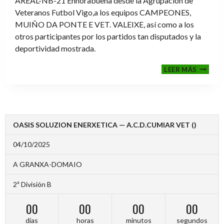
AREAL-NB-21 Enhorabuena desde la Agrupación de
Veteranos Futbol Vigo,a los equipos CAMPEONES,
MUIÑO DA PONTE E VET. VALEIXE, así como a los
otros participantes por los partidos tan disputados y la
deportividad mostrada.
FINALE
LEER MÁS
2024-
2025
OASIS SOLUZION ENERXETICA — A.C.D.CUMIAR VET ()
04/10/2025
A GRANXA-DOMAIO
2ª División B
00
00
00
00
días
horas
minutos
segundos