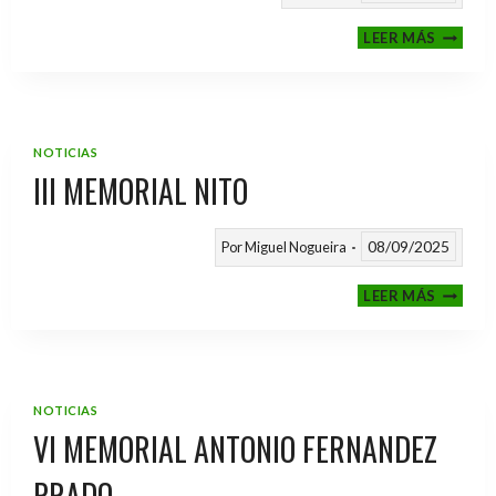
CALEND
LEER MÁS
TEMPO
2025
/
2026
NOTICIAS
III MEMORIAL NITO
08/09/2025
Por
Miguel Nogueira
III
LEER MÁS
MEMOR
NITO
NOTICIAS
VI MEMORIAL ANTONIO FERNANDEZ
PRADO