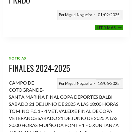
01/09/2025
Por
Miguel Nogueira
VI
LEER MÁS
MEMOR
ANTON
FERNA
PRADO
NOTICIAS
FINALES 2024-2025
CAMPO DE
16/06/2025
Por
Miguel Nogueira
COTOGRANDE-
SANTA MARIÑA FINAL COPA DEPORTES BALBI
SABADO 21 DE JUNIO DE 2025 A LAS 18:00 HORAS
TOMIÑO F.C 1 – 4 VET. VALEIXE FINAL DE COPA
VETERANOS SABADO 21 DE JUNIO DE 2025 A LAS
20:00 HORAS MUIÑO DA PONTE 1 – 0 XUNTANZA