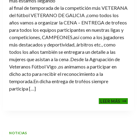
más estamos llegando
al final de temporada de la competición más VETERANA
del fútbol VETERANO DE GALICIA ,como todos los
años vamos a organizar la CENA – ENTREGA de trofeos
para todos los equipos participantes en nuestras ligas y
competiciones, CAMPEONES,así como a los jugadores
más destacados y deportividad, árbitros etc., como
todos los años también se entregara un detalle a las
mujeres que asistan a la cena .Desde la Agrupación de
Veteranos Fútbol Vigo ,os animamos a participar en
dicho acto para recibir el reconocimiento a la
temporada.En dicha entrega de troféos siempre
participa […]
CENA-
LEER MÁS
ENTRE
DE
TROFE
TEMPO
2025-
NOTICIAS
2026