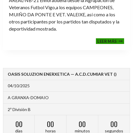
AREAL-NB-21 Enhorabuena desde la Agrupación de
Veteranos Futbol Vigo,a los equipos CAMPEONES,
MUIÑO DA PONTE E VET. VALEIXE, así como a los
otros participantes por los partidos tan disputados y la
deportividad mostrada.
FINALE
LEER MÁS
2024-
2025
OASIS SOLUZION ENERXETICA — A.C.D.CUMIAR VET ()
04/10/2025
A GRANXA-DOMAIO
2ª División B
00
00
00
00
días
horas
minutos
segundos