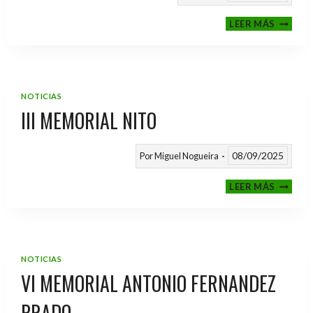
CALEND
LEER MÁS
TEMPO
2025
/
2026
NOTICIAS
III MEMORIAL NITO
08/09/2025
Por
Miguel Nogueira
III
LEER MÁS
MEMOR
NITO
NOTICIAS
VI MEMORIAL ANTONIO FERNANDEZ
PRADO