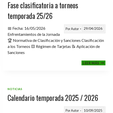
Fase clasificatoria a torneos
temporada 25/26
📅 Fecha: 16/05/2026
29/04/2026
Por
Autor
Enfrentamientos de la Jornada
🏆 Normativa de Clasificación y Sanciones Clasificación
a los Torneos 🟨 Régimen de Tarjetas 📝 Aplicación de
Sanciones
FASE
LEER MÁS
CLASIF
A
TORNE
TEMPO
25/26
NOTICIAS
Calendario temporada 2025 / 2026
10/09/2025
Por
Autor