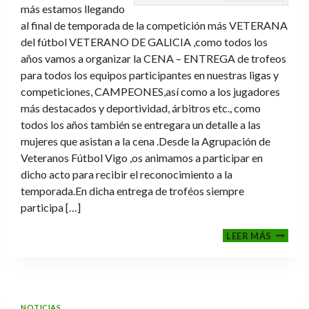
más estamos llegando
al final de temporada de la competición más VETERANA
del fútbol VETERANO DE GALICIA ,como todos los
años vamos a organizar la CENA – ENTREGA de trofeos
para todos los equipos participantes en nuestras ligas y
competiciones, CAMPEONES,así como a los jugadores
más destacados y deportividad, árbitros etc., como
todos los años también se entregara un detalle a las
mujeres que asistan a la cena .Desde la Agrupación de
Veteranos Fútbol Vigo ,os animamos a participar en
dicho acto para recibir el reconocimiento a la
temporada.En dicha entrega de troféos siempre
participa […]
CENA-
LEER MÁS
ENTRE
DE
TROFE
TEMPO
2025-
NOTICIAS