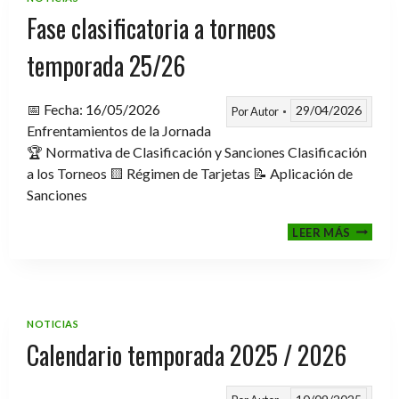
2026
Fase clasificatoria a torneos
temporada 25/26
📅 Fecha: 16/05/2026
29/04/2026
Por
Autor
Enfrentamientos de la Jornada
🏆 Normativa de Clasificación y Sanciones Clasificación
a los Torneos 🟨 Régimen de Tarjetas 📝 Aplicación de
Sanciones
FASE
LEER MÁS
CLASIF
A
TORNE
TEMPO
25/26
NOTICIAS
Calendario temporada 2025 / 2026