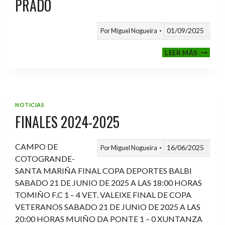
PRADO
01/09/2025
Por
Miguel Nogueira
VI
LEER MÁS
MEMOR
ANTON
FERNA
PRADO
NOTICIAS
FINALES 2024-2025
CAMPO DE
16/06/2025
Por
Miguel Nogueira
COTOGRANDE-
SANTA MARIÑA FINAL COPA DEPORTES BALBI
SABADO 21 DE JUNIO DE 2025 A LAS 18:00 HORAS
TOMIÑO F.C 1 – 4 VET. VALEIXE FINAL DE COPA
VETERANOS SABADO 21 DE JUNIO DE 2025 A LAS
20:00 HORAS MUIÑO DA PONTE 1 – 0 XUNTANZA