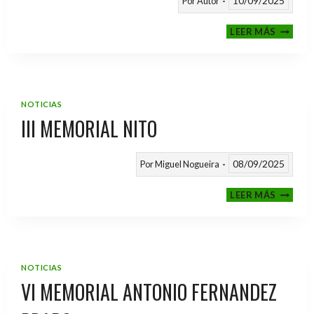
10/09/2025
Por
Autor
CALEND
LEER MÁS
TEMPO
2025
/
2026
NOTICIAS
III MEMORIAL NITO
08/09/2025
Por
Miguel Nogueira
III
LEER MÁS
MEMOR
NITO
NOTICIAS
VI MEMORIAL ANTONIO FERNANDEZ