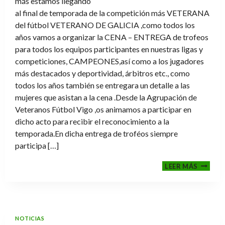
más estamos llegando
al final de temporada de la competición más VETERANA
del fútbol VETERANO DE GALICIA ,como todos los
años vamos a organizar la CENA – ENTREGA de trofeos
para todos los equipos participantes en nuestras ligas y
competiciones, CAMPEONES,así como a los jugadores
más destacados y deportividad, árbitros etc., como
todos los años también se entregara un detalle a las
mujeres que asistan a la cena .Desde la Agrupación de
Veteranos Fútbol Vigo ,os animamos a participar en
dicho acto para recibir el reconocimiento a la
temporada.En dicha entrega de troféos siempre
participa […]
CENA-
LEER MÁS
ENTRE
DE
TROFE
TEMPO
2025-
NOTICIAS
2026