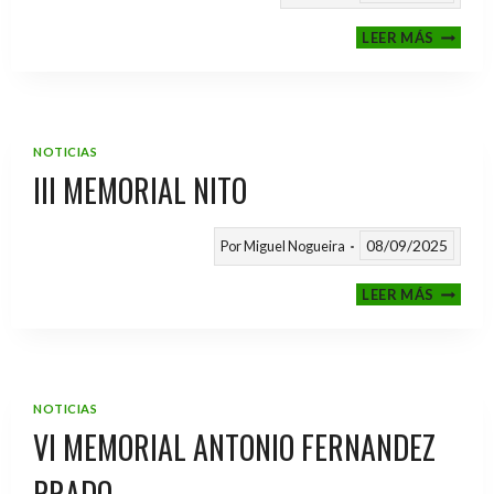
CALEND
LEER MÁS
TEMPO
2025
/
2026
NOTICIAS
III MEMORIAL NITO
08/09/2025
Por
Miguel Nogueira
III
LEER MÁS
MEMOR
NITO
NOTICIAS
VI MEMORIAL ANTONIO FERNANDEZ
PRADO