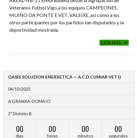
AREAL-NB-21 Enhorabuena desde la Agrupación de
Veteranos Futbol Vigo,a los equipos CAMPEONES,
MUIÑO DA PONTE E VET. VALEIXE, así como a los
otros participantes por los partidos tan disputados y la
deportividad mostrada.
FINALE
LEER MÁS
2024-
2025
OASIS SOLUZION ENERXETICA — A.C.D.CUMIAR VET ()
04/10/2025
A GRANXA-DOMAIO
2ª División B
00
00
00
00
días
horas
minutos
segundos