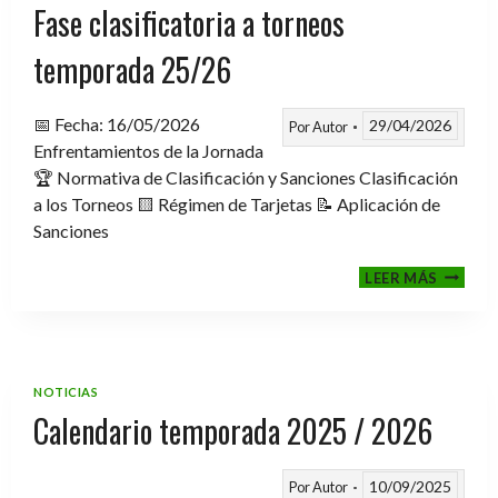
Fase clasificatoria a torneos
temporada 25/26
📅 Fecha: 16/05/2026
29/04/2026
Por
Autor
Enfrentamientos de la Jornada
🏆 Normativa de Clasificación y Sanciones Clasificación
a los Torneos 🟨 Régimen de Tarjetas 📝 Aplicación de
Sanciones
FASE
LEER MÁS
CLASIF
A
TORNE
TEMPO
25/26
NOTICIAS
Calendario temporada 2025 / 2026
10/09/2025
Por
Autor