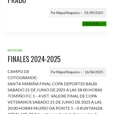
01/09/2025
Por
Miguel Nogueira
VI
LEER MÁS
MEMOR
ANTON
FERNA
PRADO
NOTICIAS
FINALES 2024-2025
CAMPO DE
16/06/2025
Por
Miguel Nogueira
COTOGRANDE-
SANTA MARIÑA FINAL COPA DEPORTES BALBI
SABADO 21 DE JUNIO DE 2025 A LAS 18:00 HORAS
TOMIÑO F.C 1 – 4 VET. VALEIXE FINAL DE COPA
VETERANOS SABADO 21 DE JUNIO DE 2025 A LAS
20:00 HORAS MUIÑO DA PONTE 1 – 0 XUNTANZA