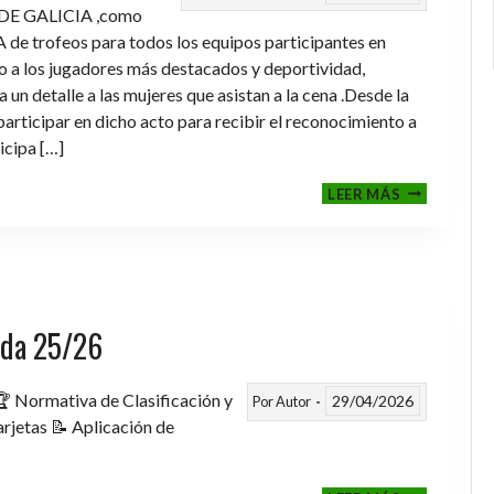
DE GALICIA ,como
de trofeos para todos los equipos participantes en
a los jugadores más destacados y deportividad,
un detalle a las mujeres que asistan a la cena .Desde la
rticipar en dicho acto para recibir el reconocimiento a
icipa […]
CENA-
LEER MÁS
ENTREGA
DE
TROFEOS
TEMPORAD
2025-
2026
rada 25/26
 Normativa de Clasificación y
29/04/2026
Por
Autor
rjetas 📝 Aplicación de
FASE