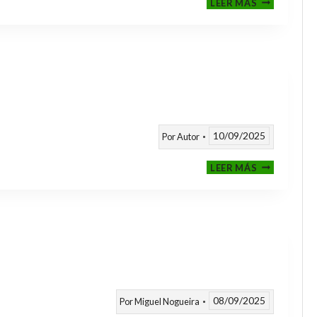
LEER MÁS
CLASIFICAT
A
TORNEOS
TEMPORAD
25/26
10/09/2025
Por
Autor
CALENDARI
LEER MÁS
TEMPORAD
2025
/
2026
08/09/2025
Por
Miguel Nogueira