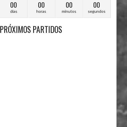
00
00
00
00
días
horas
minutos
segundos
PRÓXIMOS PARTIDOS
A