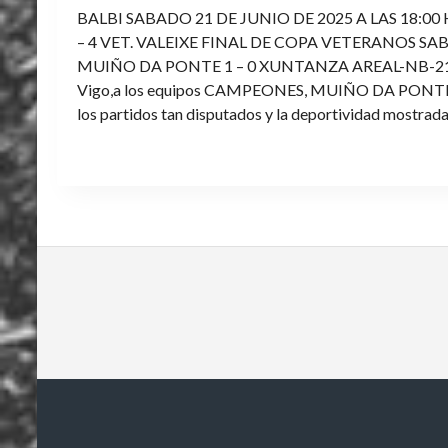
BALBI SABADO 21 DE JUNIO DE 2025 A LAS 18:00
– 4 VET. VALEIXE FINAL DE COPA VETERANOS SAB
MUIÑO DA PONTE 1 – 0 XUNTANZA AREAL-NB-21 Enh
Vigo,a los equipos CAMPEONES, MUIÑO DA PONTE E V
los partidos tan disputados y la deportividad mostrada