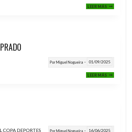
III
LEER MÁS
MEMORIAL
NITO
 PRADO
01/09/2025
Por
Miguel Nogueira
VI
LEER MÁS
MEMORIAL
ANTONIO
FERNANDEZ
PRADO
L COPA DEPORTES
16/06/2025
Por
Miguel Nogueira