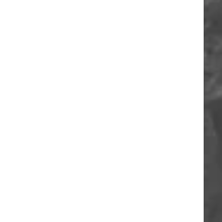
ORIA
A
O
A