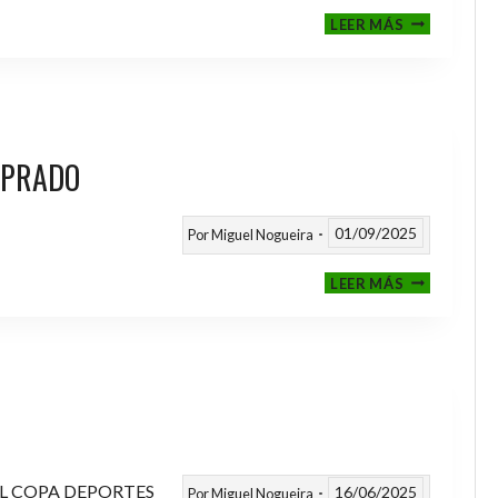
III
LEER MÁS
MEMORIAL
NITO
 PRADO
01/09/2025
Por
Miguel Nogueira
VI
LEER MÁS
MEMORIAL
ANTONIO
FERNANDEZ
PRADO
L COPA DEPORTES
16/06/2025
Por
Miguel Nogueira