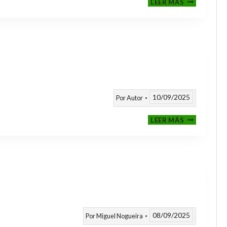
LEER MÁS
CLASIFICAT
A
TORNEOS
TEMPORAD
25/26
10/09/2025
Por
Autor
CALENDARI
LEER MÁS
TEMPORAD
2025
/
2026
08/09/2025
Por
Miguel Nogueira