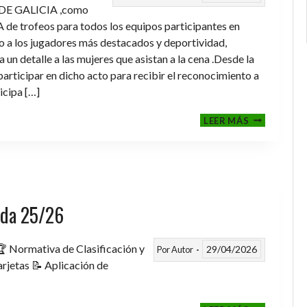
DE GALICIA ,como
de trofeos para todos los equipos participantes en
a los jugadores más destacados y deportividad,
un detalle a las mujeres que asistan a la cena .Desde la
rticipar en dicho acto para recibir el reconocimiento a
icipa […]
CENA-
LEER MÁS
ENTREGA
DE
TROFEOS
TEMPORAD
2025-
2026
rada 25/26
 Normativa de Clasificación y
29/04/2026
Por
Autor
rjetas 📝 Aplicación de
FASE