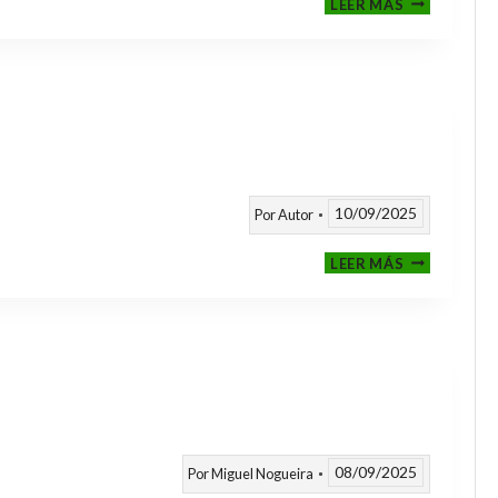
LEER MÁS
CLASIFICAT
A
TORNEOS
TEMPORAD
25/26
10/09/2025
Por
Autor
CALENDARI
LEER MÁS
TEMPORAD
2025
/
2026
08/09/2025
Por
Miguel Nogueira