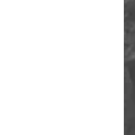
ORIA
A
O
A