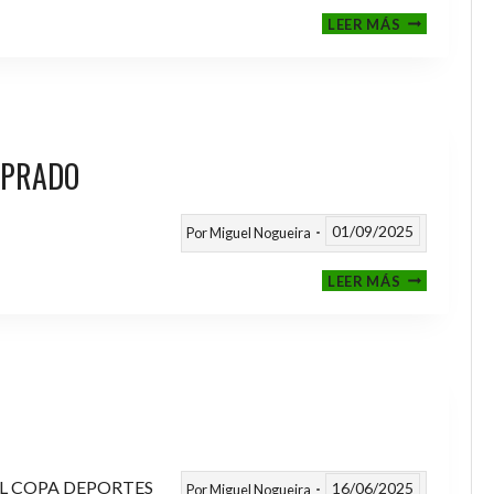
III
LEER MÁS
MEMORIAL
NITO
 PRADO
01/09/2025
Por
Miguel Nogueira
VI
LEER MÁS
MEMORIAL
ANTONIO
FERNANDEZ
PRADO
L COPA DEPORTES
16/06/2025
Por
Miguel Nogueira