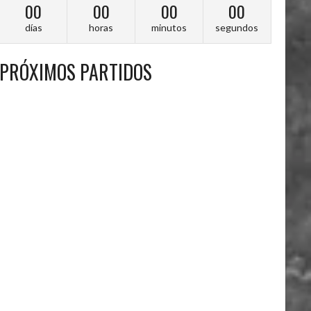
00
00
00
00
días
horas
minutos
segundos
PRÓXIMOS PARTIDOS
A