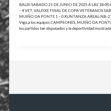
BALBI SABADO 21 DE JUNIO DE 2025 A LAS 18:00
– 4 VET. VALEIXE FINAL DE COPA VETERANOS SAB
MUIÑO DA PONTE 1 – 0 XUNTANZA AREAL-NB-21 Enh
Vigo,a los equipos CAMPEONES, MUIÑO DA PONTE E V
los partidos tan disputados y la deportividad mostrada