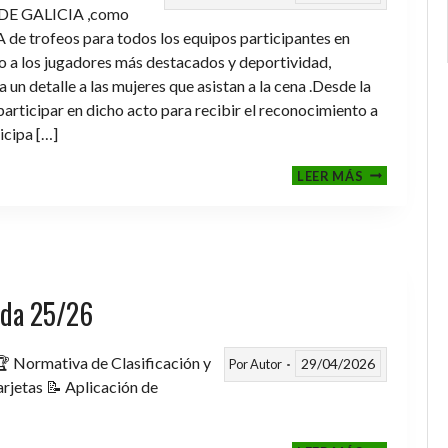
DE GALICIA ,como
de trofeos para todos los equipos participantes en
a los jugadores más destacados y deportividad,
un detalle a las mujeres que asistan a la cena .Desde la
rticipar en dicho acto para recibir el reconocimiento a
icipa […]
CENA-
LEER MÁS
ENTREGA
DE
TROFEOS
TEMPORAD
2025-
2026
rada 25/26
 Normativa de Clasificación y
29/04/2026
Por
Autor
rjetas 📝 Aplicación de
FASE