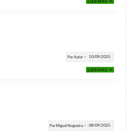
LEER MÁS
CLASIFICAT
A
TORNEOS
TEMPORAD
25/26
10/09/2025
Por
Autor
CALENDARI
LEER MÁS
TEMPORAD
2025
/
2026
08/09/2025
Por
Miguel Nogueira