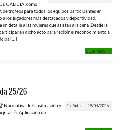
DE GALICIA ,como
de trofeos para todos los equipos participantes en
a los jugadores más destacados y deportividad,
un detalle a las mujeres que asistan a la cena .Desde la
rticipar en dicho acto para recibir el reconocimiento a
icipa […]
CENA-
LEER MÁS
ENTREGA
DE
TROFEOS
TEMPORAD
2025-
2026
rada 25/26
 Normativa de Clasificación y
29/04/2026
Por
Autor
rjetas 📝 Aplicación de
FASE