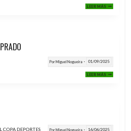
III
LEER MÁS
MEMORIAL
NITO
 PRADO
01/09/2025
Por
Miguel Nogueira
VI
LEER MÁS
MEMORIAL
ANTONIO
FERNANDEZ
PRADO
L COPA DEPORTES
16/06/2025
Por
Miguel Nogueira