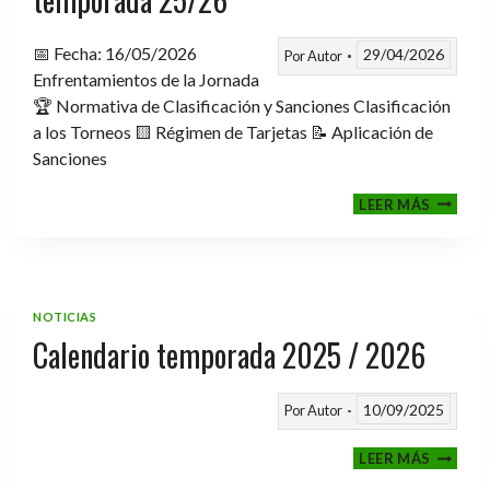
📅 Fecha: 16/05/2026
29/04/2026
Por
Autor
Enfrentamientos de la Jornada
🏆 Normativa de Clasificación y Sanciones Clasificación
a los Torneos 🟨 Régimen de Tarjetas 📝 Aplicación de
Sanciones
FASE
LEER MÁS
CLASIF
A
TORNE
TEMPO
25/26
NOTICIAS
Calendario temporada 2025 / 2026
10/09/2025
Por
Autor
CALEND
LEER MÁS
TEMPO