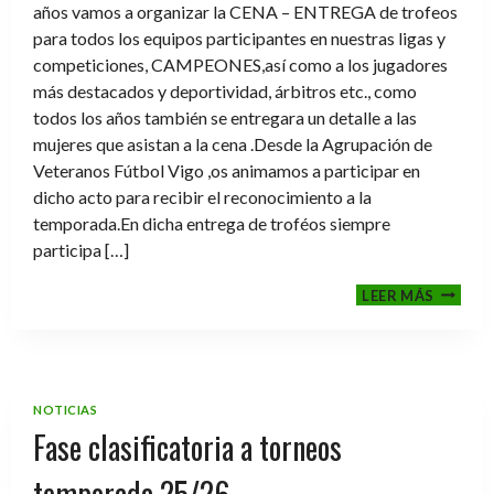
años vamos a organizar la CENA – ENTREGA de trofeos
para todos los equipos participantes en nuestras ligas y
competiciones, CAMPEONES,así como a los jugadores
más destacados y deportividad, árbitros etc., como
todos los años también se entregara un detalle a las
mujeres que asistan a la cena .Desde la Agrupación de
Veteranos Fútbol Vigo ,os animamos a participar en
dicho acto para recibir el reconocimiento a la
temporada.En dicha entrega de troféos siempre
participa […]
CENA-
LEER MÁS
ENTRE
DE
TROFE
TEMPO
2025-
NOTICIAS
2026
Fase clasificatoria a torneos
temporada 25/26