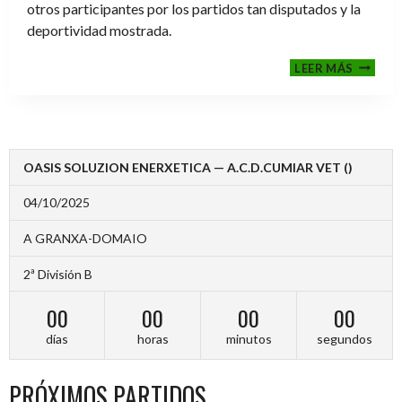
otros participantes por los partidos tan disputados y la
deportividad mostrada.
FINALE
LEER MÁS
2024-
2025
OASIS SOLUZION ENERXETICA — A.C.D.CUMIAR VET ()
04/10/2025
A GRANXA-DOMAIO
2ª División B
00
00
00
00
días
horas
minutos
segundos
PRÓXIMOS PARTIDOS