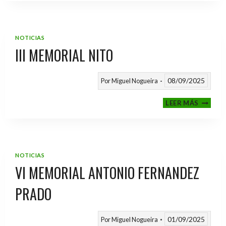
2025
/
2026
NOTICIAS
III MEMORIAL NITO
08/09/2025
Por
Miguel Nogueira
III
LEER MÁS
MEMOR
NITO
NOTICIAS
VI MEMORIAL ANTONIO FERNANDEZ
PRADO
01/09/2025
Por
Miguel Nogueira