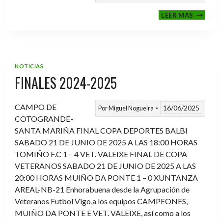
VI
LEER MÁS
MEMOR
ANTON
FERNA
PRADO
NOTICIAS
FINALES 2024-2025
CAMPO DE
16/06/2025
Por
Miguel Nogueira
COTOGRANDE-
SANTA MARIÑA FINAL COPA DEPORTES BALBI
SABADO 21 DE JUNIO DE 2025 A LAS 18:00 HORAS
TOMIÑO F.C 1 – 4 VET. VALEIXE FINAL DE COPA
VETERANOS SABADO 21 DE JUNIO DE 2025 A LAS
20:00 HORAS MUIÑO DA PONTE 1 – 0 XUNTANZA
AREAL-NB-21 Enhorabuena desde la Agrupación de
Veteranos Futbol Vigo,a los equipos CAMPEONES,
MUIÑO DA PONTE E VET. VALEIXE, así como a los