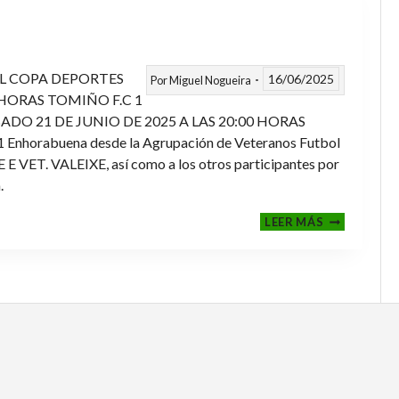
L COPA DEPORTES
16/06/2025
Por
Miguel Nogueira
 HORAS TOMIÑO F.C 1
ADO 21 DE JUNIO DE 2025 A LAS 20:00 HORAS
orabuena desde la Agrupación de Veteranos Futbol
ET. VALEIXE, así como a los otros participantes por
.
FINALES
LEER MÁS
2024-
2025