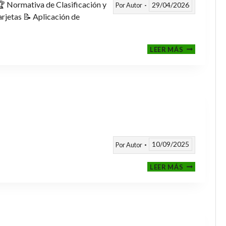
 Normativa de Clasificación y
29/04/2026
Por
Autor
rjetas 📝 Aplicación de
FASE
LEER MÁS
CLASIFICAT
A
TORNEOS
TEMPORAD
25/26
10/09/2025
Por
Autor
CALENDARI
LEER MÁS
TEMPORAD
2025
/
2026