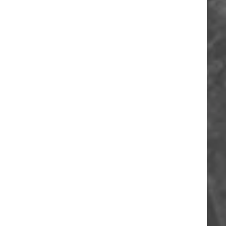
ORIA
A
O
A