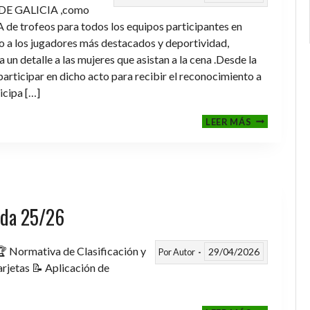
DE GALICIA ,como
de trofeos para todos los equipos participantes en
a los jugadores más destacados y deportividad,
un detalle a las mujeres que asistan a la cena .Desde la
rticipar en dicho acto para recibir el reconocimiento a
icipa […]
CENA-
LEER MÁS
ENTREGA
DE
TROFEOS
TEMPORAD
2025-
2026
rada 25/26
 Normativa de Clasificación y
29/04/2026
Por
Autor
rjetas 📝 Aplicación de
FASE