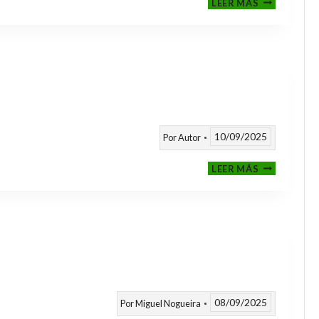
LEER MÁS
CLASIFICAT
A
TORNEOS
TEMPORAD
25/26
10/09/2025
Por
Autor
CALENDARI
LEER MÁS
TEMPORAD
2025
/
2026
08/09/2025
Por
Miguel Nogueira