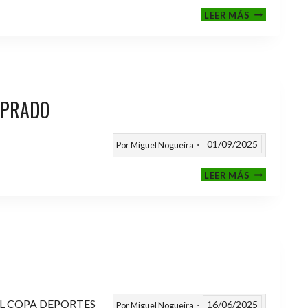
III
LEER MÁS
MEMORIAL
NITO
 PRADO
01/09/2025
Por
Miguel Nogueira
VI
LEER MÁS
MEMORIAL
ANTONIO
FERNANDEZ
PRADO
L COPA DEPORTES
16/06/2025
Por
Miguel Nogueira