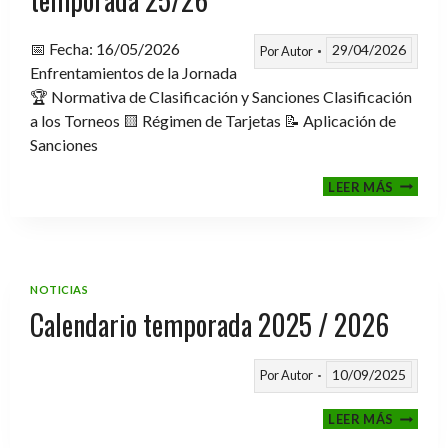
📅 Fecha: 16/05/2026
29/04/2026
Por
Autor
Enfrentamientos de la Jornada
🏆 Normativa de Clasificación y Sanciones Clasificación
a los Torneos 🟨 Régimen de Tarjetas 📝 Aplicación de
Sanciones
FASE
LEER MÁS
CLASIF
A
TORNE
TEMPO
25/26
NOTICIAS
Calendario temporada 2025 / 2026
10/09/2025
Por
Autor
CALEND
LEER MÁS
TEMPO