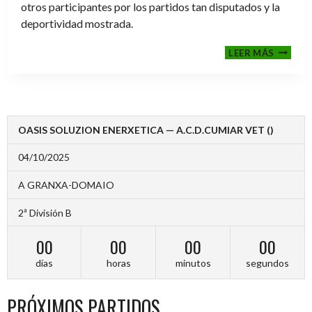
otros participantes por los partidos tan disputados y la
deportividad mostrada.
FINALE
LEER MÁS
2024-
2025
OASIS SOLUZION ENERXETICA — A.C.D.CUMIAR VET ()
04/10/2025
A GRANXA-DOMAIO
2ª División B
00
00
00
00
días
horas
minutos
segundos
PRÓXIMOS PARTIDOS