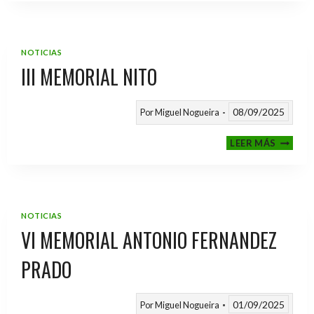
2025
/
2026
NOTICIAS
III MEMORIAL NITO
08/09/2025
Por
Miguel Nogueira
III
LEER MÁS
MEMOR
NITO
NOTICIAS
VI MEMORIAL ANTONIO FERNANDEZ
PRADO
01/09/2025
Por
Miguel Nogueira