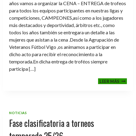
años vamos a organizar la CENA – ENTREGA de trofeos
para todos los equipos participantes en nuestras ligas y
competiciones, CAMPEONES,así como a los jugadores
más destacados y deportividad, árbitros etc., como
todos los años también se entregara un detalle a las
mujeres que asistan a la cena .Desde la Agrupación de
Veteranos Fútbol Vigo ,os animamos a participar en
dicho acto para recibir el reconocimiento a la
temporada.En dicha entrega de troféos siempre
participa […]
CENA-
LEER MÁS
ENTRE
DE
TROFE
TEMPO
2025-
NOTICIAS
2026
Fase clasificatoria a torneos
temporada 25/26