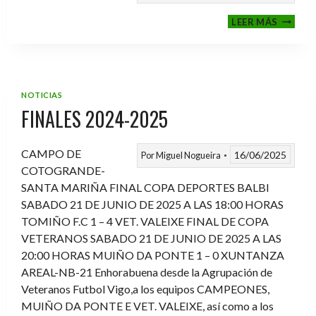
VI
LEER MÁS
MEMOR
ANTON
FERNA
PRADO
NOTICIAS
FINALES 2024-2025
CAMPO DE
16/06/2025
Por
Miguel Nogueira
COTOGRANDE-
SANTA MARIÑA FINAL COPA DEPORTES BALBI
SABADO 21 DE JUNIO DE 2025 A LAS 18:00 HORAS
TOMIÑO F.C 1 – 4 VET. VALEIXE FINAL DE COPA
VETERANOS SABADO 21 DE JUNIO DE 2025 A LAS
20:00 HORAS MUIÑO DA PONTE 1 – 0 XUNTANZA
AREAL-NB-21 Enhorabuena desde la Agrupación de
Veteranos Futbol Vigo,a los equipos CAMPEONES,
MUIÑO DA PONTE E VET. VALEIXE, así como a los