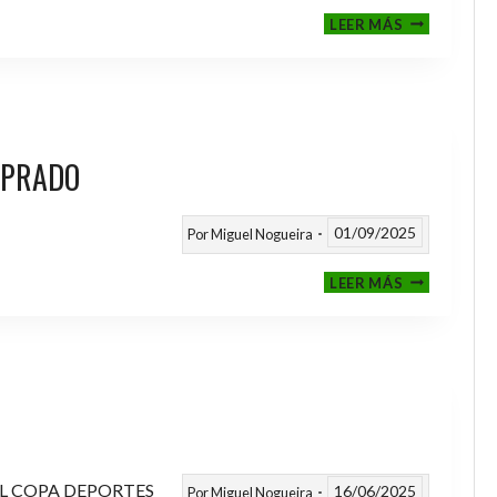
III
LEER MÁS
MEMORIAL
NITO
 PRADO
01/09/2025
Por
Miguel Nogueira
VI
LEER MÁS
MEMORIAL
ANTONIO
FERNANDEZ
PRADO
L COPA DEPORTES
16/06/2025
Por
Miguel Nogueira