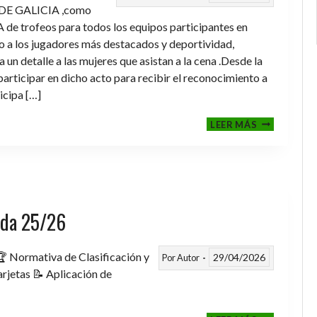
DE GALICIA ,como
de trofeos para todos los equipos participantes en
a los jugadores más destacados y deportividad,
un detalle a las mujeres que asistan a la cena .Desde la
rticipar en dicho acto para recibir el reconocimiento a
icipa […]
CENA-
LEER MÁS
ENTREGA
DE
TROFEOS
TEMPORAD
2025-
2026
rada 25/26
 Normativa de Clasificación y
29/04/2026
Por
Autor
rjetas 📝 Aplicación de
FASE