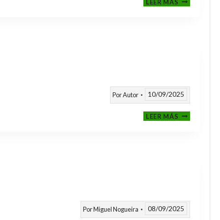
LEER MÁS
CLASIFICAT
A
TORNEOS
TEMPORAD
25/26
10/09/2025
Por
Autor
CALENDARI
LEER MÁS
TEMPORAD
2025
/
2026
08/09/2025
Por
Miguel Nogueira