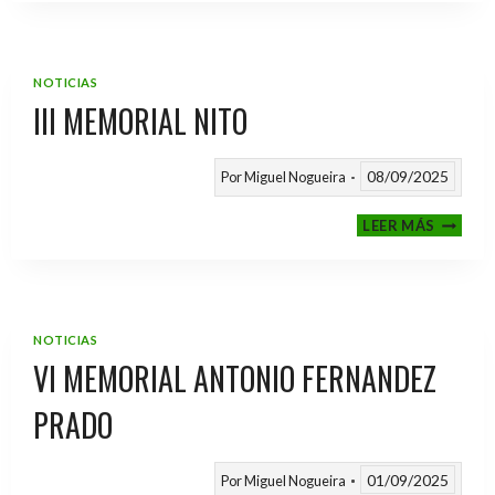
2025
/
2026
NOTICIAS
III MEMORIAL NITO
08/09/2025
Por
Miguel Nogueira
III
LEER MÁS
MEMOR
NITO
NOTICIAS
VI MEMORIAL ANTONIO FERNANDEZ
PRADO
01/09/2025
Por
Miguel Nogueira