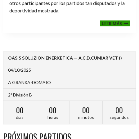
otros participantes por los partidos tan disputados y la
deportividad mostrada.
FINALE
LEER MÁS
2024-
2025
OASIS SOLUZION ENERXETICA — A.C.D.CUMIAR VET ()
04/10/2025
A GRANXA-DOMAIO
2ª División B
00
00
00
00
días
horas
minutos
segundos
PRÓXIMOS PARTIDOS