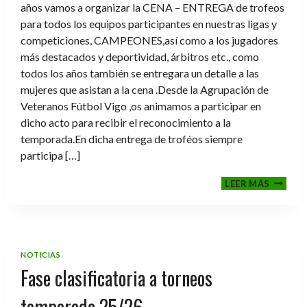
años vamos a organizar la CENA – ENTREGA de trofeos
para todos los equipos participantes en nuestras ligas y
competiciones, CAMPEONES,así como a los jugadores
más destacados y deportividad, árbitros etc., como
todos los años también se entregara un detalle a las
mujeres que asistan a la cena .Desde la Agrupación de
Veteranos Fútbol Vigo ,os animamos a participar en
dicho acto para recibir el reconocimiento a la
temporada.En dicha entrega de troféos siempre
participa […]
CENA-
LEER MÁS
ENTRE
DE
TROFE
TEMPO
2025-
NOTICIAS
2026
Fase clasificatoria a torneos
temporada 25/26