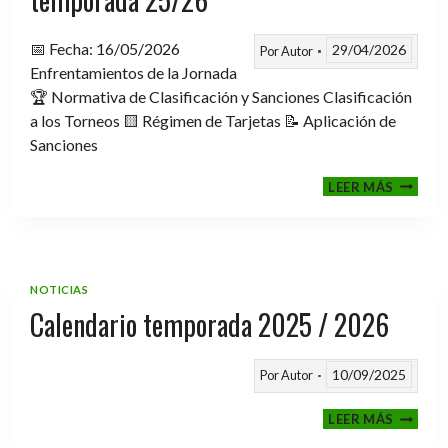
📅 Fecha: 16/05/2026
29/04/2026
Por
Autor
Enfrentamientos de la Jornada
🏆 Normativa de Clasificación y Sanciones Clasificación
a los Torneos 🟨 Régimen de Tarjetas 📝 Aplicación de
Sanciones
FASE
LEER MÁS
CLASIF
A
TORNE
TEMPO
25/26
NOTICIAS
Calendario temporada 2025 / 2026
10/09/2025
Por
Autor
CALEND
LEER MÁS
TEMPO