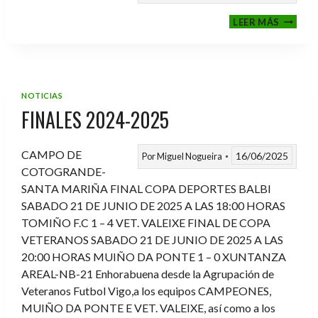
VI
LEER MÁS
MEMOR
ANTON
FERNA
PRADO
NOTICIAS
FINALES 2024-2025
CAMPO DE
16/06/2025
Por
Miguel Nogueira
COTOGRANDE-
SANTA MARIÑA FINAL COPA DEPORTES BALBI
SABADO 21 DE JUNIO DE 2025 A LAS 18:00 HORAS
TOMIÑO F.C 1 – 4 VET. VALEIXE FINAL DE COPA
VETERANOS SABADO 21 DE JUNIO DE 2025 A LAS
20:00 HORAS MUIÑO DA PONTE 1 – 0 XUNTANZA
AREAL-NB-21 Enhorabuena desde la Agrupación de
Veteranos Futbol Vigo,a los equipos CAMPEONES,
MUIÑO DA PONTE E VET. VALEIXE, así como a los