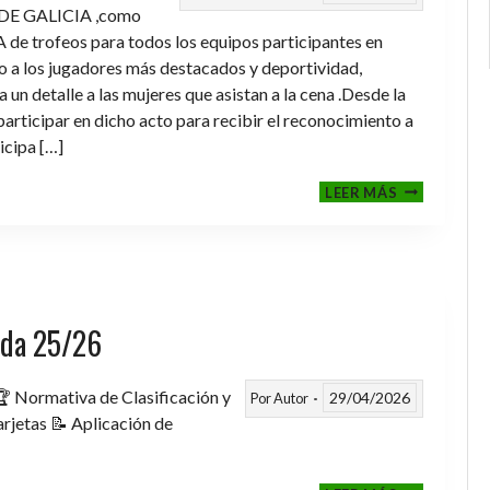
DE GALICIA ,como
de trofeos para todos los equipos participantes en
a los jugadores más destacados y deportividad,
un detalle a las mujeres que asistan a la cena .Desde la
rticipar en dicho acto para recibir el reconocimiento a
icipa […]
CENA-
LEER MÁS
ENTREGA
DE
TROFEOS
TEMPORAD
2025-
2026
rada 25/26
 Normativa de Clasificación y
29/04/2026
Por
Autor
rjetas 📝 Aplicación de
FASE