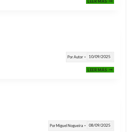
LEER MÁS
CLASIFICAT
A
TORNEOS
TEMPORAD
25/26
10/09/2025
Por
Autor
CALENDARI
LEER MÁS
TEMPORAD
2025
/
2026
08/09/2025
Por
Miguel Nogueira