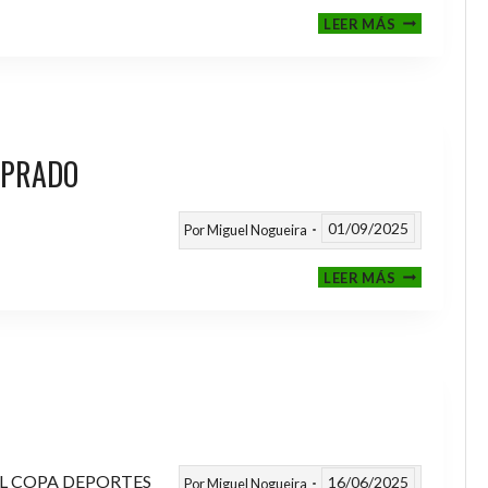
III
LEER MÁS
MEMORIAL
NITO
 PRADO
01/09/2025
Por
Miguel Nogueira
VI
LEER MÁS
MEMORIAL
ANTONIO
FERNANDEZ
PRADO
L COPA DEPORTES
16/06/2025
Por
Miguel Nogueira