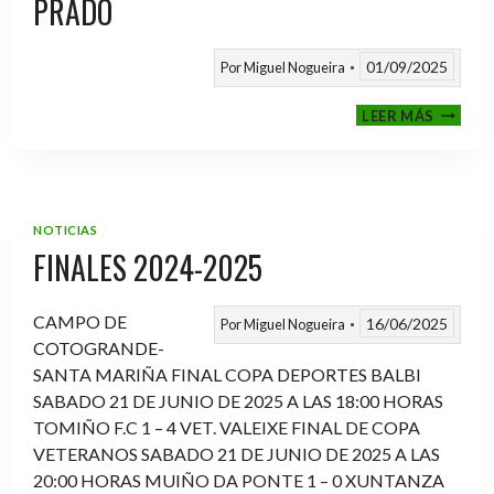
PRADO
01/09/2025
Por
Miguel Nogueira
VI
LEER MÁS
MEMOR
ANTON
FERNA
PRADO
NOTICIAS
FINALES 2024-2025
CAMPO DE
16/06/2025
Por
Miguel Nogueira
COTOGRANDE-
SANTA MARIÑA FINAL COPA DEPORTES BALBI
SABADO 21 DE JUNIO DE 2025 A LAS 18:00 HORAS
TOMIÑO F.C 1 – 4 VET. VALEIXE FINAL DE COPA
VETERANOS SABADO 21 DE JUNIO DE 2025 A LAS
20:00 HORAS MUIÑO DA PONTE 1 – 0 XUNTANZA