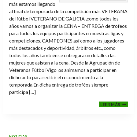
más estamos llegando
al final de temporada de la competición más VETERANA
del fútbol VETERANO DE GALICIA ,como todos los
años vamos a organizar la CENA – ENTREGA de trofeos
para todos los equipos participantes en nuestras ligas y
competiciones, CAMPEONES,así como a los jugadores
más destacados y deportividad, árbitros etc., como
todos los años también se entregara un detalle a las
mujeres que asistan a la cena .Desde la Agrupación de
Veteranos Fútbol Vigo ,os animamos a participar en
dicho acto para recibir el reconocimiento a la
temporada.En dicha entrega de troféos siempre
participa […]
CENA-
LEER MÁS
ENTRE
DE
TROFE
TEMPO
2025-
NOTICIAS