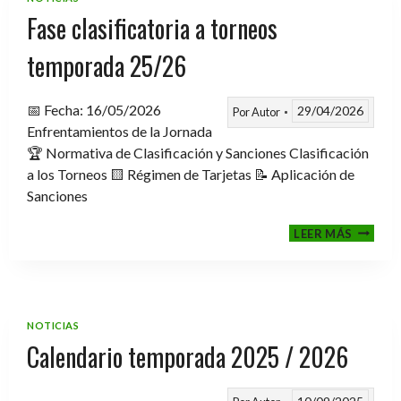
2026
Fase clasificatoria a torneos
temporada 25/26
📅 Fecha: 16/05/2026
29/04/2026
Por
Autor
Enfrentamientos de la Jornada
🏆 Normativa de Clasificación y Sanciones Clasificación
a los Torneos 🟨 Régimen de Tarjetas 📝 Aplicación de
Sanciones
FASE
LEER MÁS
CLASIF
A
TORNE
TEMPO
25/26
NOTICIAS
Calendario temporada 2025 / 2026