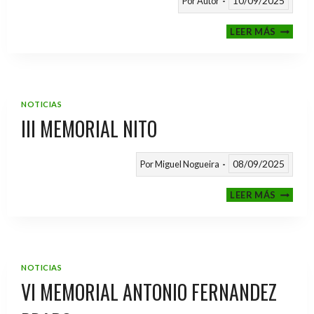
10/09/2025
Por
Autor
CALEND
LEER MÁS
TEMPO
2025
/
2026
NOTICIAS
III MEMORIAL NITO
08/09/2025
Por
Miguel Nogueira
III
LEER MÁS
MEMOR
NITO
NOTICIAS
VI MEMORIAL ANTONIO FERNANDEZ