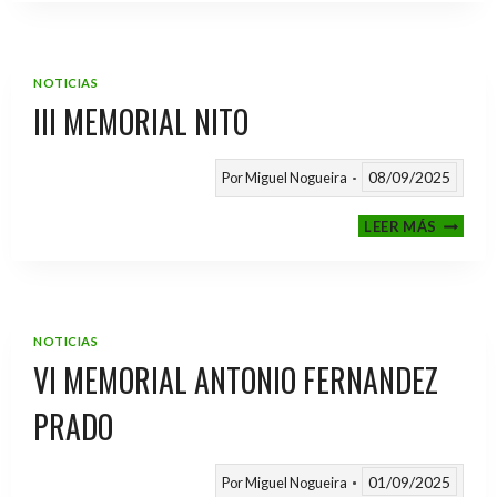
2025
/
2026
NOTICIAS
III MEMORIAL NITO
08/09/2025
Por
Miguel Nogueira
III
LEER MÁS
MEMOR
NITO
NOTICIAS
VI MEMORIAL ANTONIO FERNANDEZ
PRADO
01/09/2025
Por
Miguel Nogueira