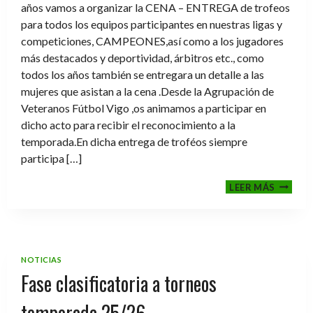
años vamos a organizar la CENA – ENTREGA de trofeos
para todos los equipos participantes en nuestras ligas y
competiciones, CAMPEONES,así como a los jugadores
más destacados y deportividad, árbitros etc., como
todos los años también se entregara un detalle a las
mujeres que asistan a la cena .Desde la Agrupación de
Veteranos Fútbol Vigo ,os animamos a participar en
dicho acto para recibir el reconocimiento a la
temporada.En dicha entrega de troféos siempre
participa […]
CENA-
LEER MÁS
ENTRE
DE
TROFE
TEMPO
2025-
NOTICIAS
2026
Fase clasificatoria a torneos
temporada 25/26