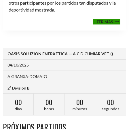
otros participantes por los partidos tan disputados y la
deportividad mostrada.
FINALE
LEER MÁS
2024-
2025
OASIS SOLUZION ENERXETICA — A.C.D.CUMIAR VET ()
04/10/2025
A GRANXA-DOMAIO
2ª División B
00
00
00
00
días
horas
minutos
segundos
PRÓXIMOS PARTIDOS