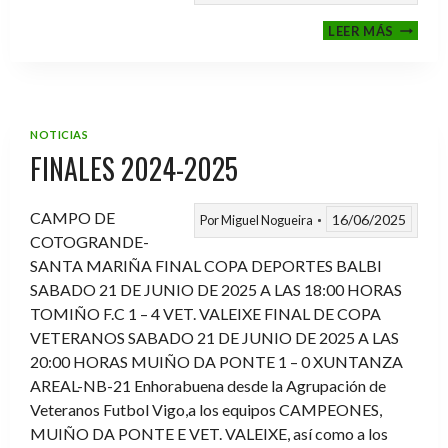
VI
LEER MÁS
MEMOR
ANTON
FERNA
PRADO
NOTICIAS
FINALES 2024-2025
CAMPO DE
16/06/2025
Por
Miguel Nogueira
COTOGRANDE-
SANTA MARIÑA FINAL COPA DEPORTES BALBI
SABADO 21 DE JUNIO DE 2025 A LAS 18:00 HORAS
TOMIÑO F.C 1 – 4 VET. VALEIXE FINAL DE COPA
VETERANOS SABADO 21 DE JUNIO DE 2025 A LAS
20:00 HORAS MUIÑO DA PONTE 1 – 0 XUNTANZA
AREAL-NB-21 Enhorabuena desde la Agrupación de
Veteranos Futbol Vigo,a los equipos CAMPEONES,
MUIÑO DA PONTE E VET. VALEIXE, así como a los