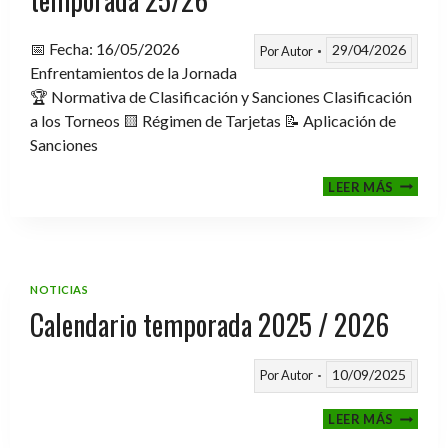
📅 Fecha: 16/05/2026
29/04/2026
Por
Autor
Enfrentamientos de la Jornada
🏆 Normativa de Clasificación y Sanciones Clasificación
a los Torneos 🟨 Régimen de Tarjetas 📝 Aplicación de
Sanciones
FASE
LEER MÁS
CLASIF
A
TORNE
TEMPO
25/26
NOTICIAS
Calendario temporada 2025 / 2026
10/09/2025
Por
Autor
CALEND
LEER MÁS
TEMPO