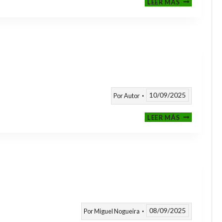
LEER MÁS
CLASIFICAT
A
TORNEOS
TEMPORAD
25/26
10/09/2025
Por
Autor
CALENDARI
LEER MÁS
TEMPORAD
2025
/
2026
08/09/2025
Por
Miguel Nogueira