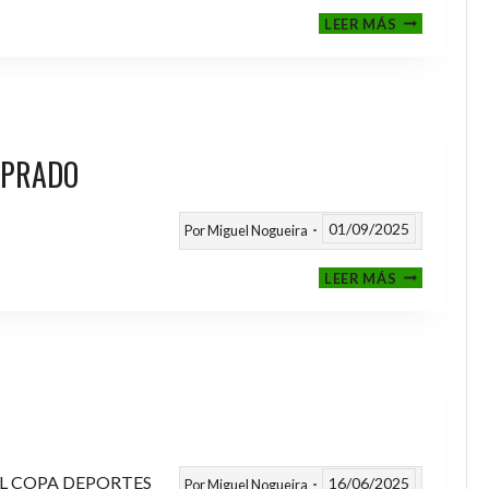
III
LEER MÁS
MEMORIAL
NITO
 PRADO
01/09/2025
Por
Miguel Nogueira
VI
LEER MÁS
MEMORIAL
ANTONIO
FERNANDEZ
PRADO
L COPA DEPORTES
16/06/2025
Por
Miguel Nogueira