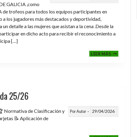
DE GALICIA ,como
de trofeos para todos los equipos participantes en
a los jugadores más destacados y deportividad,
un detalle a las mujeres que asistan a la cena .Desde la
rticipar en dicho acto para recibir el reconocimiento a
icipa […]
CENA-
LEER MÁS
ENTREGA
DE
TROFEOS
TEMPORAD
2025-
2026
rada 25/26
 Normativa de Clasificación y
29/04/2026
Por
Autor
rjetas 📝 Aplicación de
FASE