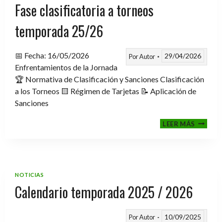
Fase clasificatoria a torneos
temporada 25/26
📅 Fecha: 16/05/2026
29/04/2026
Por
Autor
Enfrentamientos de la Jornada
🏆 Normativa de Clasificación y Sanciones Clasificación
a los Torneos 🟨 Régimen de Tarjetas 📝 Aplicación de
Sanciones
FASE
LEER MÁS
CLASIF
A
TORNE
TEMPO
25/26
NOTICIAS
Calendario temporada 2025 / 2026
10/09/2025
Por
Autor