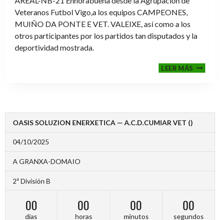
AREAL-NB-21 Enhorabuena desde la Agrupación de
Veteranos Futbol Vigo,a los equipos CAMPEONES,
MUIÑO DA PONTE E VET. VALEIXE, así como a los
otros participantes por los partidos tan disputados y la
deportividad mostrada.
FINALE
LEER MÁS
2024-
2025
OASIS SOLUZION ENERXETICA — A.C.D.CUMIAR VET ()
04/10/2025
A GRANXA-DOMAIO
2ª División B
00
00
00
00
días
horas
minutos
segundos