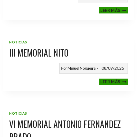
CALEND
LEER MÁS
TEMPO
2025
/
2026
NOTICIAS
III MEMORIAL NITO
08/09/2025
Por
Miguel Nogueira
III
LEER MÁS
MEMOR
NITO
NOTICIAS
VI MEMORIAL ANTONIO FERNANDEZ
PRADO