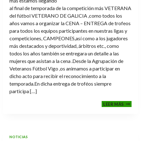
más estamos llegando
al final de temporada de la competición más VETERANA
del fútbol VETERANO DE GALICIA ,como todos los
años vamos a organizar la CENA – ENTREGA de trofeos
para todos los equipos participantes en nuestras ligas y
competiciones, CAMPEONES,así como a los jugadores
más destacados y deportividad, árbitros etc., como
todos los años también se entregara un detalle a las
mujeres que asistan a la cena .Desde la Agrupación de
Veteranos Fútbol Vigo ,os animamos a participar en
dicho acto para recibir el reconocimiento a la
temporada.En dicha entrega de troféos siempre
participa […]
CENA-
LEER MÁS
ENTRE
DE
TROFE
TEMPO
2025-
NOTICIAS
2026