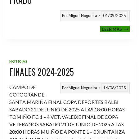
01/09/2025
Por
Miguel Nogueira
VI
LEER MÁS
MEMOR
ANTON
FERNA
PRADO
NOTICIAS
FINALES 2024-2025
CAMPO DE
16/06/2025
Por
Miguel Nogueira
COTOGRANDE-
SANTA MARIÑA FINAL COPA DEPORTES BALBI
SABADO 21 DE JUNIO DE 2025 A LAS 18:00 HORAS
TOMIÑO F.C 1 – 4 VET. VALEIXE FINAL DE COPA
VETERANOS SABADO 21 DE JUNIO DE 2025 A LAS
20:00 HORAS MUIÑO DA PONTE 1 – 0 XUNTANZA