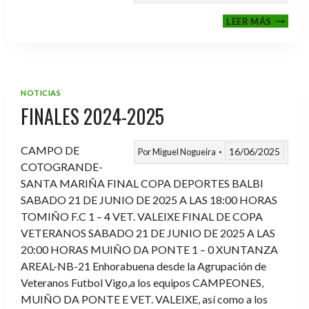
VI
LEER MÁS
MEMOR
ANTON
FERNA
PRADO
NOTICIAS
FINALES 2024-2025
CAMPO DE
16/06/2025
Por
Miguel Nogueira
COTOGRANDE-
SANTA MARIÑA FINAL COPA DEPORTES BALBI
SABADO 21 DE JUNIO DE 2025 A LAS 18:00 HORAS
TOMIÑO F.C 1 – 4 VET. VALEIXE FINAL DE COPA
VETERANOS SABADO 21 DE JUNIO DE 2025 A LAS
20:00 HORAS MUIÑO DA PONTE 1 – 0 XUNTANZA
AREAL-NB-21 Enhorabuena desde la Agrupación de
Veteranos Futbol Vigo,a los equipos CAMPEONES,
MUIÑO DA PONTE E VET. VALEIXE, así como a los