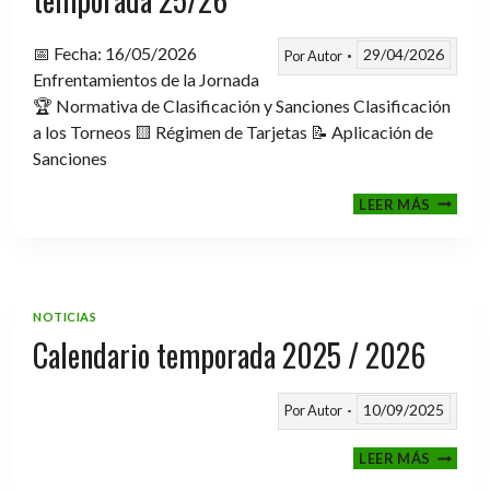
📅 Fecha: 16/05/2026
29/04/2026
Por
Autor
Enfrentamientos de la Jornada
🏆 Normativa de Clasificación y Sanciones Clasificación
a los Torneos 🟨 Régimen de Tarjetas 📝 Aplicación de
Sanciones
FASE
LEER MÁS
CLASIF
A
TORNE
TEMPO
25/26
NOTICIAS
Calendario temporada 2025 / 2026
10/09/2025
Por
Autor
CALEND
LEER MÁS
TEMPO