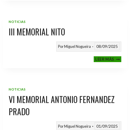
2025
/
2026
NOTICIAS
III MEMORIAL NITO
08/09/2025
Por
Miguel Nogueira
III
LEER MÁS
MEMOR
NITO
NOTICIAS
VI MEMORIAL ANTONIO FERNANDEZ
PRADO
01/09/2025
Por
Miguel Nogueira