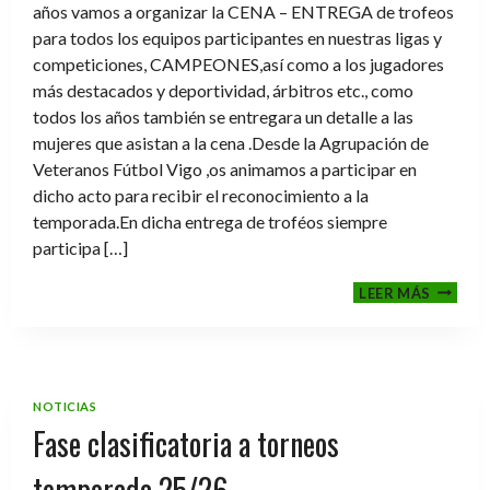
años vamos a organizar la CENA – ENTREGA de trofeos
para todos los equipos participantes en nuestras ligas y
competiciones, CAMPEONES,así como a los jugadores
más destacados y deportividad, árbitros etc., como
todos los años también se entregara un detalle a las
mujeres que asistan a la cena .Desde la Agrupación de
Veteranos Fútbol Vigo ,os animamos a participar en
dicho acto para recibir el reconocimiento a la
temporada.En dicha entrega de troféos siempre
participa […]
CENA-
LEER MÁS
ENTRE
DE
TROFE
TEMPO
2025-
NOTICIAS
2026
Fase clasificatoria a torneos
temporada 25/26