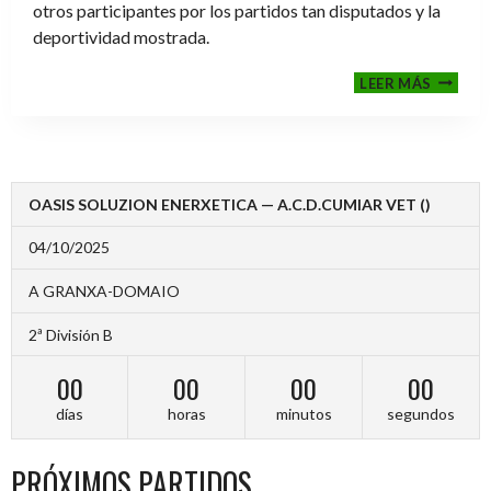
otros participantes por los partidos tan disputados y la
deportividad mostrada.
FINALE
LEER MÁS
2024-
2025
OASIS SOLUZION ENERXETICA — A.C.D.CUMIAR VET ()
04/10/2025
A GRANXA-DOMAIO
2ª División B
00
00
00
00
días
horas
minutos
segundos
PRÓXIMOS PARTIDOS