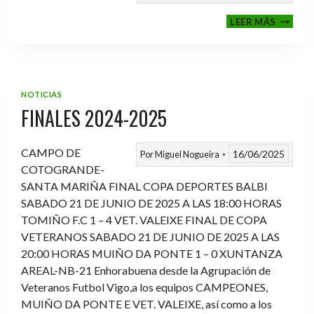
VI
LEER MÁS
MEMOR
ANTON
FERNA
PRADO
NOTICIAS
FINALES 2024-2025
CAMPO DE
16/06/2025
Por
Miguel Nogueira
COTOGRANDE-
SANTA MARIÑA FINAL COPA DEPORTES BALBI
SABADO 21 DE JUNIO DE 2025 A LAS 18:00 HORAS
TOMIÑO F.C 1 – 4 VET. VALEIXE FINAL DE COPA
VETERANOS SABADO 21 DE JUNIO DE 2025 A LAS
20:00 HORAS MUIÑO DA PONTE 1 – 0 XUNTANZA
AREAL-NB-21 Enhorabuena desde la Agrupación de
Veteranos Futbol Vigo,a los equipos CAMPEONES,
MUIÑO DA PONTE E VET. VALEIXE, así como a los