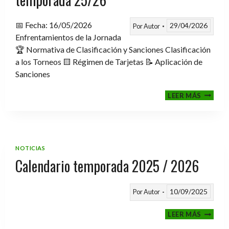
📅 Fecha: 16/05/2026
29/04/2026
Por
Autor
Enfrentamientos de la Jornada
🏆 Normativa de Clasificación y Sanciones Clasificación
a los Torneos 🟨 Régimen de Tarjetas 📝 Aplicación de
Sanciones
FASE
LEER MÁS
CLASIF
A
TORNE
TEMPO
25/26
NOTICIAS
Calendario temporada 2025 / 2026
10/09/2025
Por
Autor
CALEND
LEER MÁS
TEMPO