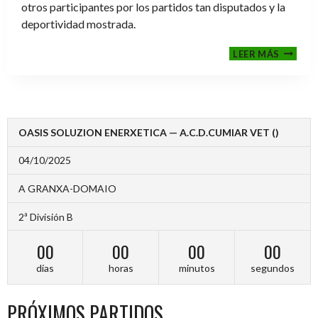
otros participantes por los partidos tan disputados y la
deportividad mostrada.
FINALE
LEER MÁS
2024-
2025
OASIS SOLUZION ENERXETICA — A.C.D.CUMIAR VET ()
04/10/2025
A GRANXA-DOMAIO
2ª División B
00
00
00
00
días
horas
minutos
segundos
PRÓXIMOS PARTIDOS