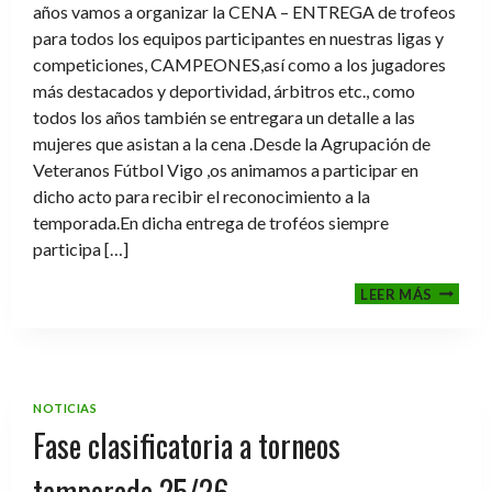
años vamos a organizar la CENA – ENTREGA de trofeos
para todos los equipos participantes en nuestras ligas y
competiciones, CAMPEONES,así como a los jugadores
más destacados y deportividad, árbitros etc., como
todos los años también se entregara un detalle a las
mujeres que asistan a la cena .Desde la Agrupación de
Veteranos Fútbol Vigo ,os animamos a participar en
dicho acto para recibir el reconocimiento a la
temporada.En dicha entrega de troféos siempre
participa […]
CENA-
LEER MÁS
ENTRE
DE
TROFE
TEMPO
2025-
NOTICIAS
2026
Fase clasificatoria a torneos
temporada 25/26