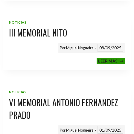
2025
/
2026
NOTICIAS
III MEMORIAL NITO
08/09/2025
Por
Miguel Nogueira
III
LEER MÁS
MEMOR
NITO
NOTICIAS
VI MEMORIAL ANTONIO FERNANDEZ
PRADO
01/09/2025
Por
Miguel Nogueira