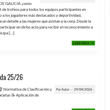
DE GALICIA ,como
de trofeos para todos los equipos participantes en
a los jugadores más destacados y deportividad,
un detalle a las mujeres que asistan a la cena .Desde la
rticipar en dicho acto para recibir el reconocimiento a
icipa […]
CENA-
LEER MÁS
ENTREGA
DE
TROFEOS
TEMPORAD
2025-
2026
rada 25/26
 Normativa de Clasificación y
29/04/2026
Por
Autor
rjetas 📝 Aplicación de
FASE