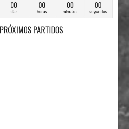
00
00
00
00
días
horas
minutos
segundos
PRÓXIMOS PARTIDOS
A