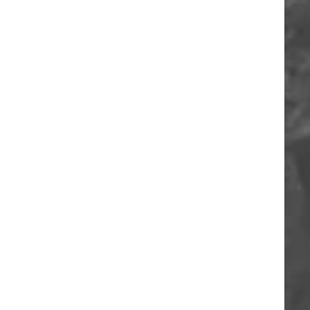
ORIA
A
O
A