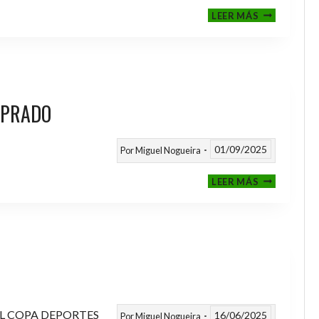
III
LEER MÁS
MEMORIAL
NITO
 PRADO
01/09/2025
Por
Miguel Nogueira
VI
LEER MÁS
MEMORIAL
ANTONIO
FERNANDEZ
PRADO
L COPA DEPORTES
16/06/2025
Por
Miguel Nogueira