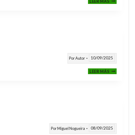
LEER MÁS
CLASIFICAT
A
TORNEOS
TEMPORAD
25/26
10/09/2025
Por
Autor
CALENDARI
LEER MÁS
TEMPORAD
2025
/
2026
08/09/2025
Por
Miguel Nogueira