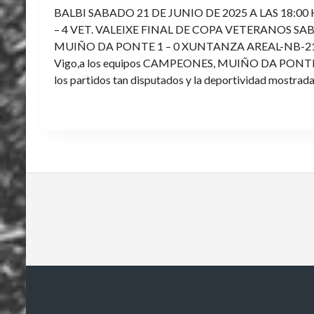
BALBI SABADO 21 DE JUNIO DE 2025 A LAS 18:00
– 4 VET. VALEIXE FINAL DE COPA VETERANOS SAB
MUIÑO DA PONTE 1 – 0 XUNTANZA AREAL-NB-21 Enh
Vigo,a los equipos CAMPEONES, MUIÑO DA PONTE E V
los partidos tan disputados y la deportividad mostrada