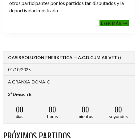
otros participantes por los partidos tan disputados y la
deportividad mostrada.
FINALE
LEER MÁS
2024-
2025
OASIS SOLUZION ENERXETICA — A.C.D.CUMIAR VET ()
04/10/2025
A GRANXA-DOMAIO
2ª División B
00
00
00
00
días
horas
minutos
segundos
PRÓXIMOS PARTIDOS