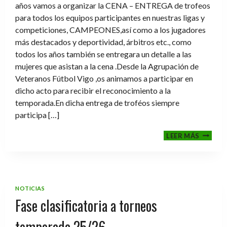
años vamos a organizar la CENA – ENTREGA de trofeos
para todos los equipos participantes en nuestras ligas y
competiciones, CAMPEONES,así como a los jugadores
más destacados y deportividad, árbitros etc., como
todos los años también se entregara un detalle a las
mujeres que asistan a la cena .Desde la Agrupación de
Veteranos Fútbol Vigo ,os animamos a participar en
dicho acto para recibir el reconocimiento a la
temporada.En dicha entrega de troféos siempre
participa […]
CENA-
LEER MÁS
ENTRE
DE
TROFE
TEMPO
2025-
NOTICIAS
2026
Fase clasificatoria a torneos
temporada 25/26