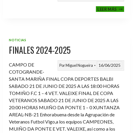
VI
LEER MÁS
MEMOR
ANTON
FERNA
PRADO
NOTICIAS
FINALES 2024-2025
CAMPO DE
16/06/2025
Por
Miguel Nogueira
COTOGRANDE-
SANTA MARIÑA FINAL COPA DEPORTES BALBI
SABADO 21 DE JUNIO DE 2025 A LAS 18:00 HORAS
TOMIÑO F.C 1 – 4 VET. VALEIXE FINAL DE COPA
VETERANOS SABADO 21 DE JUNIO DE 2025 A LAS
20:00 HORAS MUIÑO DA PONTE 1 – 0 XUNTANZA
AREAL-NB-21 Enhorabuena desde la Agrupación de
Veteranos Futbol Vigo,a los equipos CAMPEONES,
MUIÑO DA PONTE E VET. VALEIXE, así como a los