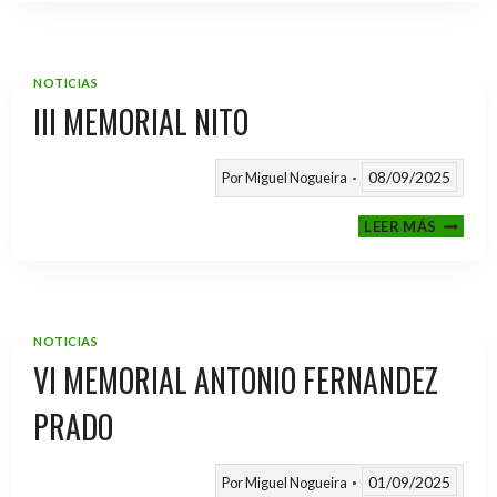
2025
/
2026
NOTICIAS
III MEMORIAL NITO
08/09/2025
Por
Miguel Nogueira
III
LEER MÁS
MEMOR
NITO
NOTICIAS
VI MEMORIAL ANTONIO FERNANDEZ
PRADO
01/09/2025
Por
Miguel Nogueira