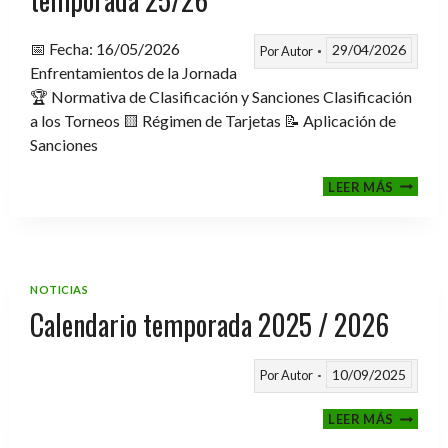
📅 Fecha: 16/05/2026
29/04/2026
Por
Autor
Enfrentamientos de la Jornada
🏆 Normativa de Clasificación y Sanciones Clasificación
a los Torneos 🟨 Régimen de Tarjetas 📝 Aplicación de
Sanciones
FASE
LEER MÁS
CLASIF
A
TORNE
TEMPO
25/26
NOTICIAS
Calendario temporada 2025 / 2026
10/09/2025
Por
Autor
CALEND
LEER MÁS
TEMPO