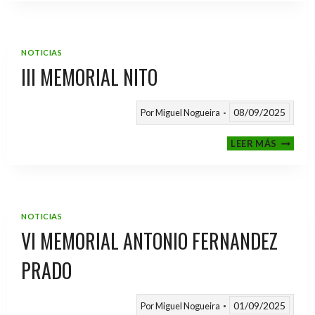
2025
/
2026
NOTICIAS
III MEMORIAL NITO
08/09/2025
Por
Miguel Nogueira
III
LEER MÁS
MEMOR
NITO
NOTICIAS
VI MEMORIAL ANTONIO FERNANDEZ
PRADO
01/09/2025
Por
Miguel Nogueira