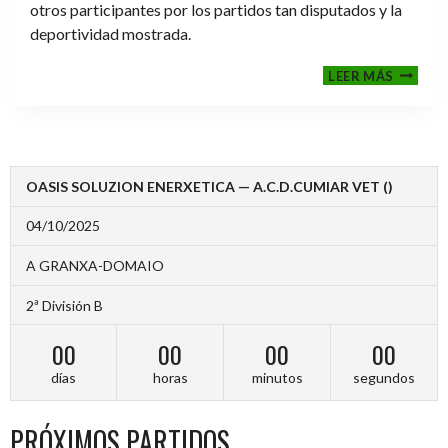
otros participantes por los partidos tan disputados y la
deportividad mostrada.
FINALE
LEER MÁS
2024-
2025
OASIS SOLUZION ENERXETICA — A.C.D.CUMIAR VET ()
04/10/2025
A GRANXA-DOMAIO
2ª División B
00
00
00
00
días
horas
minutos
segundos
PRÓXIMOS PARTIDOS