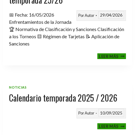
📅 Fecha: 16/05/2026
29/04/2026
Por
Autor
Enfrentamientos de la Jornada
🏆 Normativa de Clasificación y Sanciones Clasificación
a los Torneos 🟨 Régimen de Tarjetas 📝 Aplicación de
Sanciones
FASE
LEER MÁS
CLASIF
A
TORNE
TEMPO
25/26
NOTICIAS
Calendario temporada 2025 / 2026
10/09/2025
Por
Autor
CALEND
LEER MÁS
TEMPO