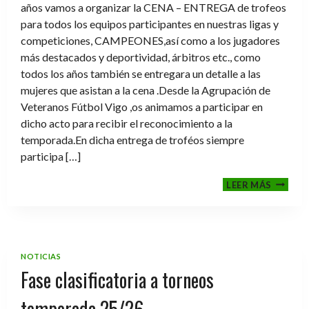
años vamos a organizar la CENA – ENTREGA de trofeos
para todos los equipos participantes en nuestras ligas y
competiciones, CAMPEONES,así como a los jugadores
más destacados y deportividad, árbitros etc., como
todos los años también se entregara un detalle a las
mujeres que asistan a la cena .Desde la Agrupación de
Veteranos Fútbol Vigo ,os animamos a participar en
dicho acto para recibir el reconocimiento a la
temporada.En dicha entrega de troféos siempre
participa […]
CENA-
LEER MÁS
ENTRE
DE
TROFE
TEMPO
2025-
NOTICIAS
2026
Fase clasificatoria a torneos
temporada 25/26