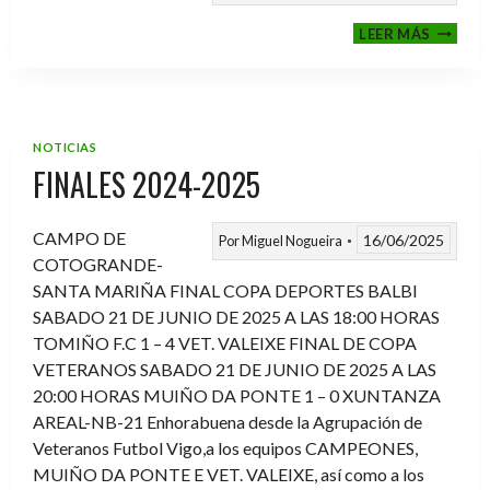
VI
LEER MÁS
MEMOR
ANTON
FERNA
PRADO
NOTICIAS
FINALES 2024-2025
CAMPO DE
16/06/2025
Por
Miguel Nogueira
COTOGRANDE-
SANTA MARIÑA FINAL COPA DEPORTES BALBI
SABADO 21 DE JUNIO DE 2025 A LAS 18:00 HORAS
TOMIÑO F.C 1 – 4 VET. VALEIXE FINAL DE COPA
VETERANOS SABADO 21 DE JUNIO DE 2025 A LAS
20:00 HORAS MUIÑO DA PONTE 1 – 0 XUNTANZA
AREAL-NB-21 Enhorabuena desde la Agrupación de
Veteranos Futbol Vigo,a los equipos CAMPEONES,
MUIÑO DA PONTE E VET. VALEIXE, así como a los