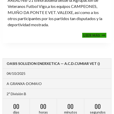
AREAL-NB-21 Enhorabuena desde la Agrupación de
Veteranos Futbol Vigo,a los equipos CAMPEONES,
MUIÑO DA PONTE E VET. VALEIXE, así como a los
otros participantes por los partidos tan disputados y la
deportividad mostrada.
FINALE
LEER MÁS
2024-
2025
OASIS SOLUZION ENERXETICA — A.C.D.CUMIAR VET ()
04/10/2025
A GRANXA-DOMAIO
2ª División B
00
00
00
00
días
horas
minutos
segundos