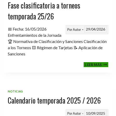
Fase clasificatoria a torneos
temporada 25/26
📅 Fecha: 16/05/2026
29/04/2026
Por
Autor
Enfrentamientos de la Jornada
🏆 Normativa de Clasificación y Sanciones Clasificación
a los Torneos 🟨 Régimen de Tarjetas 📝 Aplicación de
Sanciones
FASE
LEER MÁS
CLASIF
A
TORNE
TEMPO
25/26
NOTICIAS
Calendario temporada 2025 / 2026
10/09/2025
Por
Autor