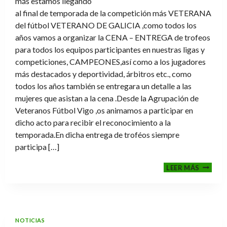
más estamos llegando
al final de temporada de la competición más VETERANA
del fútbol VETERANO DE GALICIA ,como todos los
años vamos a organizar la CENA – ENTREGA de trofeos
para todos los equipos participantes en nuestras ligas y
competiciones, CAMPEONES,así como a los jugadores
más destacados y deportividad, árbitros etc., como
todos los años también se entregara un detalle a las
mujeres que asistan a la cena .Desde la Agrupación de
Veteranos Fútbol Vigo ,os animamos a participar en
dicho acto para recibir el reconocimiento a la
temporada.En dicha entrega de troféos siempre
participa […]
CENA-
LEER MÁS
ENTRE
DE
TROFE
TEMPO
2025-
NOTICIAS
2026