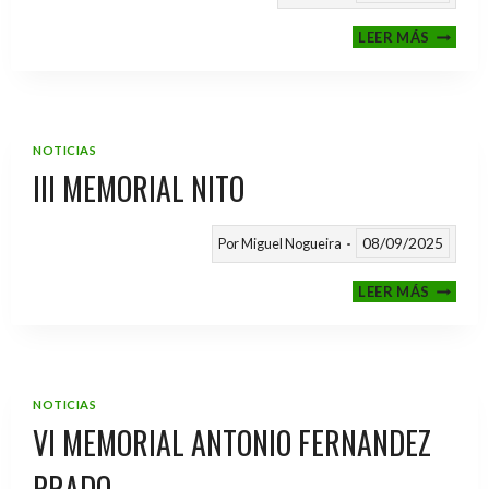
CALEND
LEER MÁS
TEMPO
2025
/
2026
NOTICIAS
III MEMORIAL NITO
08/09/2025
Por
Miguel Nogueira
III
LEER MÁS
MEMOR
NITO
NOTICIAS
VI MEMORIAL ANTONIO FERNANDEZ
PRADO