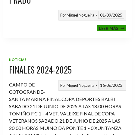
01/09/2025
Por
Miguel Nogueira
VI
LEER MÁS
MEMOR
ANTON
FERNA
PRADO
NOTICIAS
FINALES 2024-2025
CAMPO DE
16/06/2025
Por
Miguel Nogueira
COTOGRANDE-
SANTA MARIÑA FINAL COPA DEPORTES BALBI
SABADO 21 DE JUNIO DE 2025 A LAS 18:00 HORAS
TOMIÑO F.C 1 – 4 VET. VALEIXE FINAL DE COPA
VETERANOS SABADO 21 DE JUNIO DE 2025 A LAS
20:00 HORAS MUIÑO DA PONTE 1 – 0 XUNTANZA