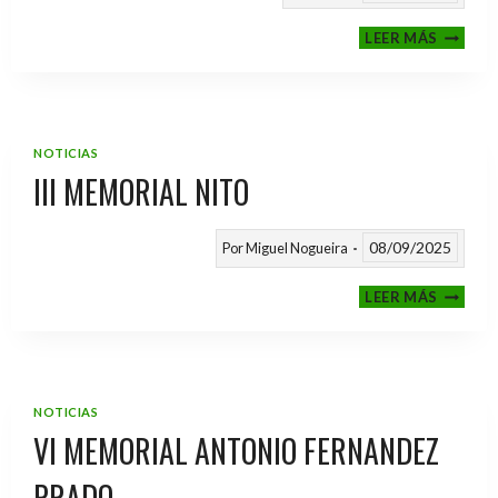
CALEND
LEER MÁS
TEMPO
2025
/
2026
NOTICIAS
III MEMORIAL NITO
08/09/2025
Por
Miguel Nogueira
III
LEER MÁS
MEMOR
NITO
NOTICIAS
VI MEMORIAL ANTONIO FERNANDEZ
PRADO