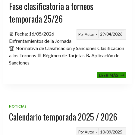
Fase clasificatoria a torneos
temporada 25/26
📅 Fecha: 16/05/2026
29/04/2026
Por
Autor
Enfrentamientos de la Jornada
🏆 Normativa de Clasificación y Sanciones Clasificación
a los Torneos 🟨 Régimen de Tarjetas 📝 Aplicación de
Sanciones
FASE
LEER MÁS
CLASIF
A
TORNE
TEMPO
25/26
NOTICIAS
Calendario temporada 2025 / 2026
10/09/2025
Por
Autor