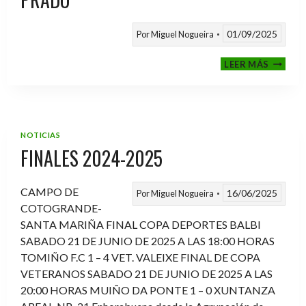
01/09/2025
Por
Miguel Nogueira
VI
LEER MÁS
MEMOR
ANTON
FERNA
PRADO
NOTICIAS
FINALES 2024-2025
CAMPO DE
16/06/2025
Por
Miguel Nogueira
COTOGRANDE-
SANTA MARIÑA FINAL COPA DEPORTES BALBI
SABADO 21 DE JUNIO DE 2025 A LAS 18:00 HORAS
TOMIÑO F.C 1 – 4 VET. VALEIXE FINAL DE COPA
VETERANOS SABADO 21 DE JUNIO DE 2025 A LAS
20:00 HORAS MUIÑO DA PONTE 1 – 0 XUNTANZA