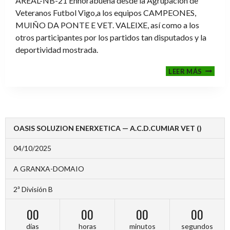
AREAL-NB-21 Enhorabuena desde la Agrupación de
Veteranos Futbol Vigo,a los equipos CAMPEONES,
MUIÑO DA PONTE E VET. VALEIXE, así como a los
otros participantes por los partidos tan disputados y la
deportividad mostrada.
FINALE
LEER MÁS
2024-
2025
OASIS SOLUZION ENERXETICA — A.C.D.CUMIAR VET ()
04/10/2025
A GRANXA-DOMAIO
2ª División B
00
00
00
00
días
horas
minutos
segundos