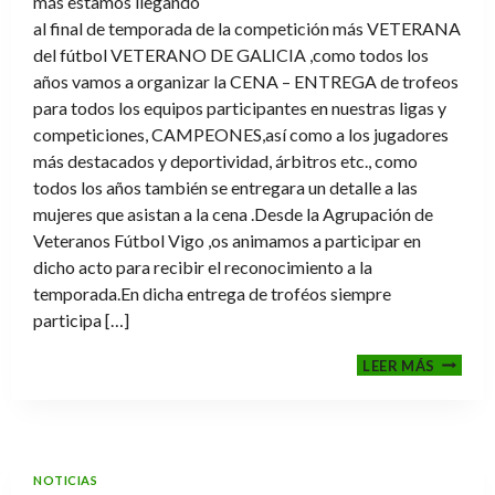
más estamos llegando
al final de temporada de la competición más VETERANA
del fútbol VETERANO DE GALICIA ,como todos los
años vamos a organizar la CENA – ENTREGA de trofeos
para todos los equipos participantes en nuestras ligas y
competiciones, CAMPEONES,así como a los jugadores
más destacados y deportividad, árbitros etc., como
todos los años también se entregara un detalle a las
mujeres que asistan a la cena .Desde la Agrupación de
Veteranos Fútbol Vigo ,os animamos a participar en
dicho acto para recibir el reconocimiento a la
temporada.En dicha entrega de troféos siempre
participa […]
CENA-
LEER MÁS
ENTRE
DE
TROFE
TEMPO
2025-
NOTICIAS
2026