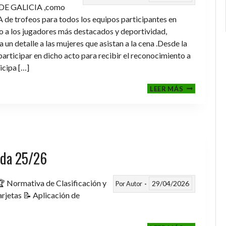
DE GALICIA ,como
de trofeos para todos los equipos participantes en
a los jugadores más destacados y deportividad,
un detalle a las mujeres que asistan a la cena .Desde la
rticipar en dicho acto para recibir el reconocimiento a
icipa […]
CENA-
LEER MÁS
ENTREGA
DE
TROFEOS
TEMPORAD
2025-
2026
rada 25/26
 Normativa de Clasificación y
29/04/2026
Por
Autor
rjetas 📝 Aplicación de
FASE