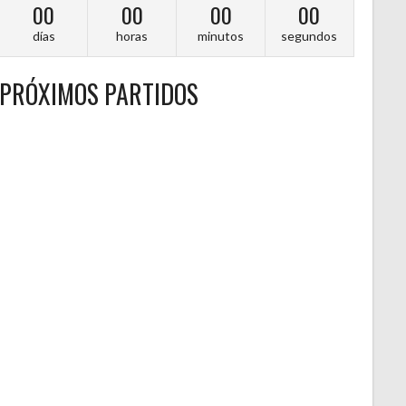
00
00
00
00
días
horas
minutos
segundos
PRÓXIMOS PARTIDOS
A