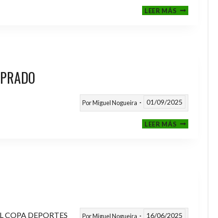
III
LEER MÁS
MEMORIAL
NITO
 PRADO
01/09/2025
Por
Miguel Nogueira
VI
LEER MÁS
MEMORIAL
ANTONIO
FERNANDEZ
PRADO
L COPA DEPORTES
16/06/2025
Por
Miguel Nogueira