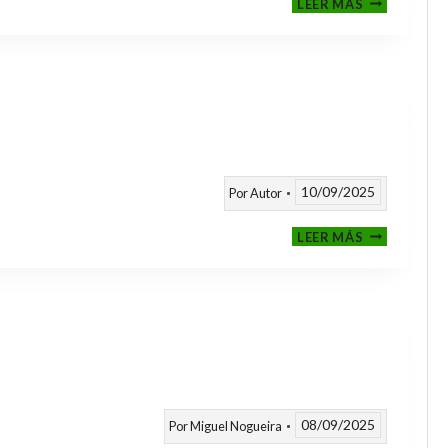
LEER MÁS
CLASIFICAT
A
TORNEOS
TEMPORAD
25/26
10/09/2025
Por
Autor
CALENDARI
LEER MÁS
TEMPORAD
2025
/
2026
08/09/2025
Por
Miguel Nogueira