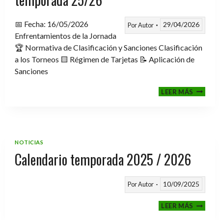
📅 Fecha: 16/05/2026
29/04/2026
Por
Autor
Enfrentamientos de la Jornada
🏆 Normativa de Clasificación y Sanciones Clasificación
a los Torneos 🟨 Régimen de Tarjetas 📝 Aplicación de
Sanciones
FASE
LEER MÁS
CLASIF
A
TORNE
TEMPO
25/26
NOTICIAS
Calendario temporada 2025 / 2026
10/09/2025
Por
Autor
CALEND
LEER MÁS
TEMPO