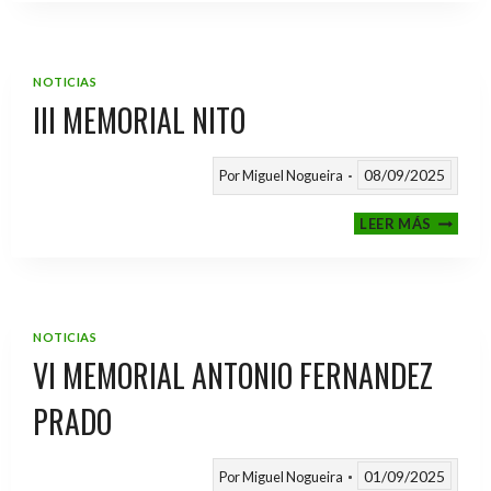
2025
/
2026
NOTICIAS
III MEMORIAL NITO
08/09/2025
Por
Miguel Nogueira
III
LEER MÁS
MEMOR
NITO
NOTICIAS
VI MEMORIAL ANTONIO FERNANDEZ
PRADO
01/09/2025
Por
Miguel Nogueira