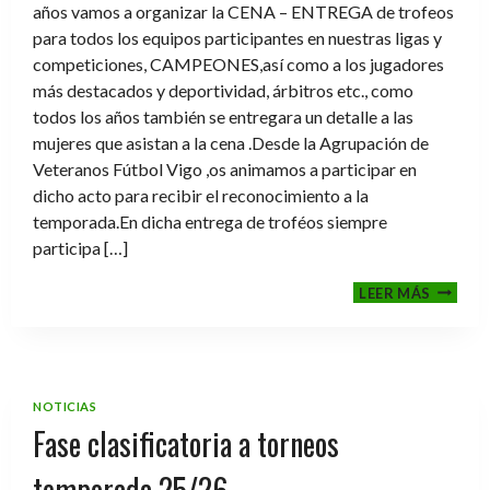
años vamos a organizar la CENA – ENTREGA de trofeos
para todos los equipos participantes en nuestras ligas y
competiciones, CAMPEONES,así como a los jugadores
más destacados y deportividad, árbitros etc., como
todos los años también se entregara un detalle a las
mujeres que asistan a la cena .Desde la Agrupación de
Veteranos Fútbol Vigo ,os animamos a participar en
dicho acto para recibir el reconocimiento a la
temporada.En dicha entrega de troféos siempre
participa […]
CENA-
LEER MÁS
ENTRE
DE
TROFE
TEMPO
2025-
NOTICIAS
2026
Fase clasificatoria a torneos
temporada 25/26