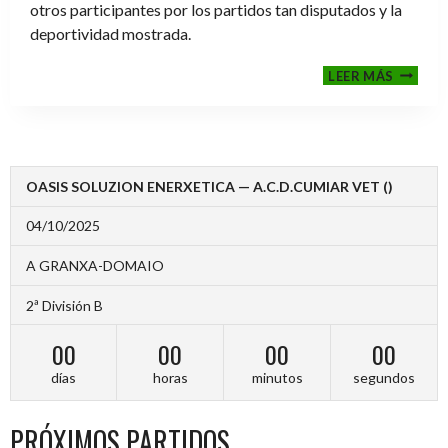
otros participantes por los partidos tan disputados y la
deportividad mostrada.
FINALE
LEER MÁS
2024-
2025
OASIS SOLUZION ENERXETICA — A.C.D.CUMIAR VET ()
04/10/2025
A GRANXA-DOMAIO
2ª División B
00
00
00
00
días
horas
minutos
segundos
PRÓXIMOS PARTIDOS