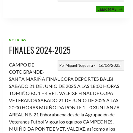
VI
LEER MÁS
MEMOR
ANTON
FERNA
PRADO
NOTICIAS
FINALES 2024-2025
CAMPO DE
16/06/2025
Por
Miguel Nogueira
COTOGRANDE-
SANTA MARIÑA FINAL COPA DEPORTES BALBI
SABADO 21 DE JUNIO DE 2025 A LAS 18:00 HORAS
TOMIÑO F.C 1 – 4 VET. VALEIXE FINAL DE COPA
VETERANOS SABADO 21 DE JUNIO DE 2025 A LAS
20:00 HORAS MUIÑO DA PONTE 1 – 0 XUNTANZA
AREAL-NB-21 Enhorabuena desde la Agrupación de
Veteranos Futbol Vigo,a los equipos CAMPEONES,
MUIÑO DA PONTE E VET. VALEIXE, así como a los