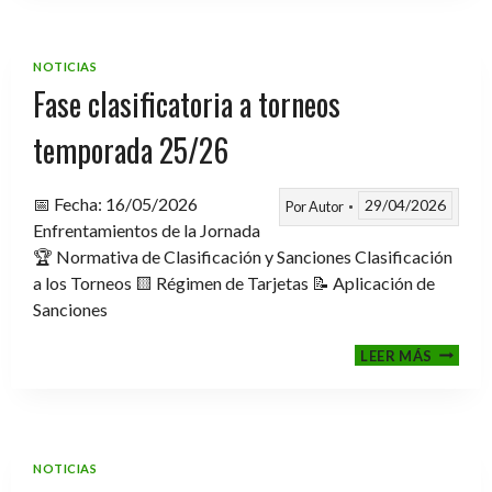
TROFE
TEMPO
2025-
NOTICIAS
2026
Fase clasificatoria a torneos
temporada 25/26
📅 Fecha: 16/05/2026
29/04/2026
Por
Autor
Enfrentamientos de la Jornada
🏆 Normativa de Clasificación y Sanciones Clasificación
a los Torneos 🟨 Régimen de Tarjetas 📝 Aplicación de
Sanciones
FASE
LEER MÁS
CLASIF
A
TORNE
TEMPO
25/26
NOTICIAS