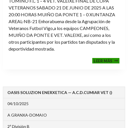
TOMIÑO F.C 1 – 4 VET. VALEIXE FINAL DE COPA
VETERANOS SABADO 21 DE JUNIO DE 2025 A LAS
20:00 HORAS MUIÑO DA PONTE 1 – 0 XUNTANZA
AREAL-NB-21 Enhorabuena desde la Agrupación de
Veteranos Futbol Vigo,a los equipos CAMPEONES,
MUIÑO DA PONTE E VET. VALEIXE, así como a los
otros participantes por los partidos tan disputados y la
deportividad mostrada.
FINALE
LEER MÁS
2024-
2025
OASIS SOLUZION ENERXETICA — A.C.D.CUMIAR VET ()
04/10/2025
A GRANXA-DOMAIO
2ª División B