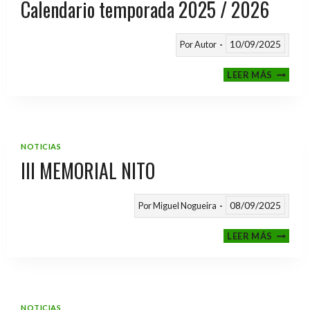
Calendario temporada 2025 / 2026
10/09/2025
Por
Autor
CALEND
LEER MÁS
TEMPO
2025
/
2026
NOTICIAS
III MEMORIAL NITO
08/09/2025
Por
Miguel Nogueira
III
LEER MÁS
MEMOR
NITO
NOTICIAS