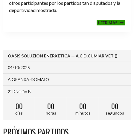
otros participantes por los partidos tan disputados y la
deportividad mostrada.
FINALE
LEER MÁS
2024-
2025
OASIS SOLUZION ENERXETICA — A.C.D.CUMIAR VET ()
04/10/2025
A GRANXA-DOMAIO
2ª División B
00
00
00
00
días
horas
minutos
segundos
PRÓXIMOS PARTIDOS