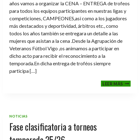
años vamos a organizar la CENA – ENTREGA de trofeos
para todos los equipos participantes en nuestras ligas y
competiciones, CAMPEONES,así como a los jugadores
más destacados y deportividad, árbitros etc., como
todos los años también se entregara un detalle a las
mujeres que asistan a la cena .Desde la Agrupación de
Veteranos Fútbol Vigo ,os animamos a participar en
dicho acto para recibir el reconocimiento a la
temporada.En dicha entrega de troféos siempre
participa […]
CENA-
LEER MÁS
ENTRE
DE
TROFE
TEMPO
2025-
NOTICIAS
2026
Fase clasificatoria a torneos
temporada 25/26