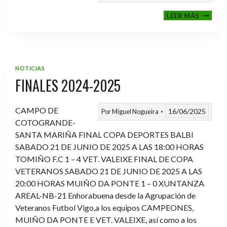
VI
LEER MÁS
MEMOR
ANTON
FERNA
PRADO
NOTICIAS
FINALES 2024-2025
CAMPO DE
16/06/2025
Por
Miguel Nogueira
COTOGRANDE-
SANTA MARIÑA FINAL COPA DEPORTES BALBI
SABADO 21 DE JUNIO DE 2025 A LAS 18:00 HORAS
TOMIÑO F.C 1 – 4 VET. VALEIXE FINAL DE COPA
VETERANOS SABADO 21 DE JUNIO DE 2025 A LAS
20:00 HORAS MUIÑO DA PONTE 1 – 0 XUNTANZA
AREAL-NB-21 Enhorabuena desde la Agrupación de
Veteranos Futbol Vigo,a los equipos CAMPEONES,
MUIÑO DA PONTE E VET. VALEIXE, así como a los