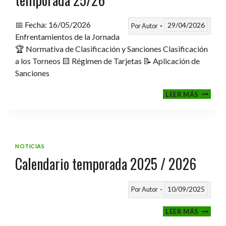
📅 Fecha: 16/05/2026
29/04/2026
Por
Autor
Enfrentamientos de la Jornada
🏆 Normativa de Clasificación y Sanciones Clasificación
a los Torneos 🟨 Régimen de Tarjetas 📝 Aplicación de
Sanciones
FASE
LEER MÁS
CLASIF
A
TORNE
TEMPO
25/26
NOTICIAS
Calendario temporada 2025 / 2026
10/09/2025
Por
Autor
CALEND
LEER MÁS
TEMPO