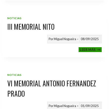
2025
/
2026
NOTICIAS
III MEMORIAL NITO
08/09/2025
Por
Miguel Nogueira
III
LEER MÁS
MEMOR
NITO
NOTICIAS
VI MEMORIAL ANTONIO FERNANDEZ
PRADO
01/09/2025
Por
Miguel Nogueira