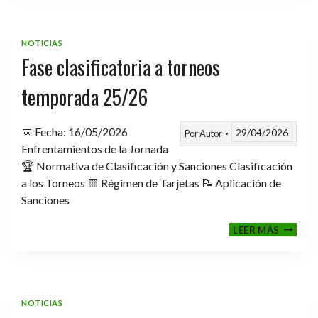
TROFE
TEMPO
2025-
NOTICIAS
2026
Fase clasificatoria a torneos
temporada 25/26
📅 Fecha: 16/05/2026
29/04/2026
Por
Autor
Enfrentamientos de la Jornada
🏆 Normativa de Clasificación y Sanciones Clasificación
a los Torneos 🟨 Régimen de Tarjetas 📝 Aplicación de
Sanciones
FASE
LEER MÁS
CLASIF
A
TORNE
TEMPO
25/26
NOTICIAS