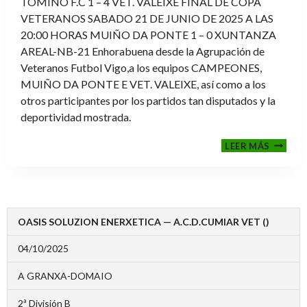
TOMIÑO F.C 1 – 4 VET. VALEIXE FINAL DE COPA
VETERANOS SABADO 21 DE JUNIO DE 2025 A LAS
20:00 HORAS MUIÑO DA PONTE 1 – 0 XUNTANZA
AREAL-NB-21 Enhorabuena desde la Agrupación de
Veteranos Futbol Vigo,a los equipos CAMPEONES,
MUIÑO DA PONTE E VET. VALEIXE, así como a los
otros participantes por los partidos tan disputados y la
deportividad mostrada.
FINALE
LEER MÁS
2024-
2025
OASIS SOLUZION ENERXETICA — A.C.D.CUMIAR VET ()
04/10/2025
A GRANXA-DOMAIO
2ª División B