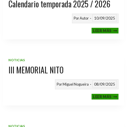
Calendario temporada 2025 / 2026
10/09/2025
Por
Autor
CALEND
LEER MÁS
TEMPO
2025
/
2026
NOTICIAS
III MEMORIAL NITO
08/09/2025
Por
Miguel Nogueira
III
LEER MÁS
MEMOR
NITO
NOTICIAS