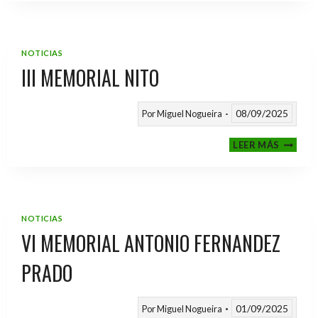
2025
/
2026
NOTICIAS
III MEMORIAL NITO
08/09/2025
Por
Miguel Nogueira
III
LEER MÁS
MEMOR
NITO
NOTICIAS
VI MEMORIAL ANTONIO FERNANDEZ
PRADO
01/09/2025
Por
Miguel Nogueira