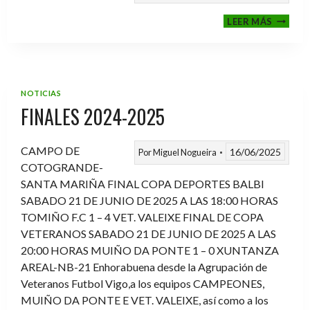
VI
LEER MÁS
MEMOR
ANTON
FERNA
PRADO
NOTICIAS
FINALES 2024-2025
CAMPO DE
16/06/2025
Por
Miguel Nogueira
COTOGRANDE-
SANTA MARIÑA FINAL COPA DEPORTES BALBI
SABADO 21 DE JUNIO DE 2025 A LAS 18:00 HORAS
TOMIÑO F.C 1 – 4 VET. VALEIXE FINAL DE COPA
VETERANOS SABADO 21 DE JUNIO DE 2025 A LAS
20:00 HORAS MUIÑO DA PONTE 1 – 0 XUNTANZA
AREAL-NB-21 Enhorabuena desde la Agrupación de
Veteranos Futbol Vigo,a los equipos CAMPEONES,
MUIÑO DA PONTE E VET. VALEIXE, así como a los