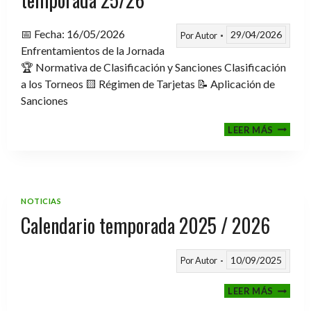
📅 Fecha: 16/05/2026
29/04/2026
Por
Autor
Enfrentamientos de la Jornada
🏆 Normativa de Clasificación y Sanciones Clasificación
a los Torneos 🟨 Régimen de Tarjetas 📝 Aplicación de
Sanciones
FASE
LEER MÁS
CLASIF
A
TORNE
TEMPO
25/26
NOTICIAS
Calendario temporada 2025 / 2026
10/09/2025
Por
Autor
CALEND
LEER MÁS
TEMPO