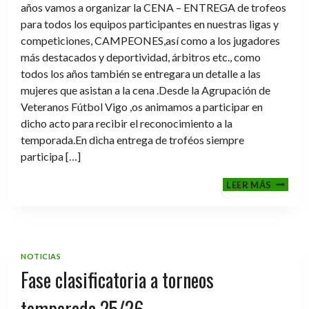
años vamos a organizar la CENA – ENTREGA de trofeos
para todos los equipos participantes en nuestras ligas y
competiciones, CAMPEONES,así como a los jugadores
más destacados y deportividad, árbitros etc., como
todos los años también se entregara un detalle a las
mujeres que asistan a la cena .Desde la Agrupación de
Veteranos Fútbol Vigo ,os animamos a participar en
dicho acto para recibir el reconocimiento a la
temporada.En dicha entrega de troféos siempre
participa […]
CENA-
LEER MÁS
ENTRE
DE
TROFE
TEMPO
2025-
NOTICIAS
2026
Fase clasificatoria a torneos
temporada 25/26