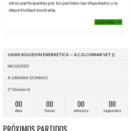
otros participantes por los partidos tan disputados y la
deportividad mostrada.
FINALE
LEER MÁS
2024-
2025
OASIS SOLUZION ENERXETICA — A.C.D.CUMIAR VET ()
04/10/2025
A GRANXA-DOMAIO
2ª División B
00
00
00
00
días
horas
minutos
segundos
PRÓXIMOS PARTIDOS