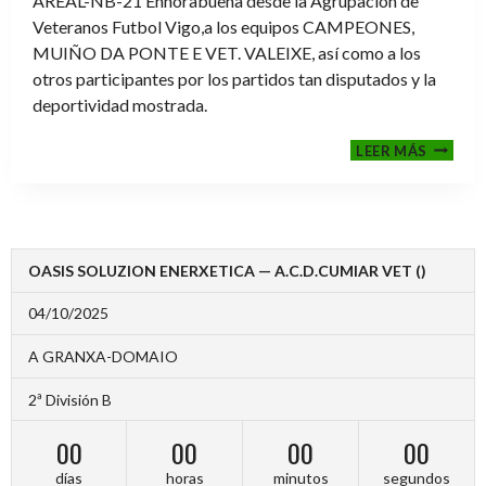
AREAL-NB-21 Enhorabuena desde la Agrupación de
Veteranos Futbol Vigo,a los equipos CAMPEONES,
MUIÑO DA PONTE E VET. VALEIXE, así como a los
otros participantes por los partidos tan disputados y la
deportividad mostrada.
FINALE
LEER MÁS
2024-
2025
OASIS SOLUZION ENERXETICA — A.C.D.CUMIAR VET ()
04/10/2025
A GRANXA-DOMAIO
2ª División B
00
00
00
00
días
horas
minutos
segundos