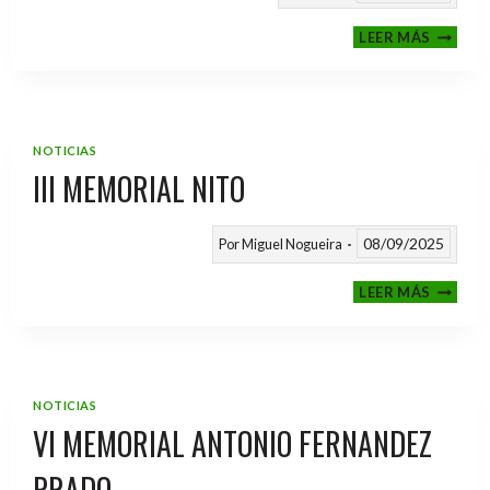
CALEND
LEER MÁS
TEMPO
2025
/
2026
NOTICIAS
III MEMORIAL NITO
08/09/2025
Por
Miguel Nogueira
III
LEER MÁS
MEMOR
NITO
NOTICIAS
VI MEMORIAL ANTONIO FERNANDEZ
PRADO