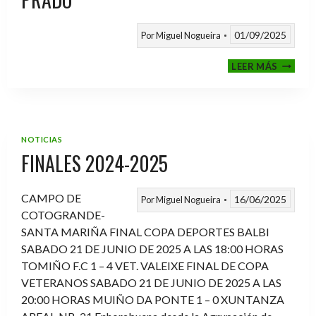
01/09/2025
Por
Miguel Nogueira
VI
LEER MÁS
MEMOR
ANTON
FERNA
PRADO
NOTICIAS
FINALES 2024-2025
CAMPO DE
16/06/2025
Por
Miguel Nogueira
COTOGRANDE-
SANTA MARIÑA FINAL COPA DEPORTES BALBI
SABADO 21 DE JUNIO DE 2025 A LAS 18:00 HORAS
TOMIÑO F.C 1 – 4 VET. VALEIXE FINAL DE COPA
VETERANOS SABADO 21 DE JUNIO DE 2025 A LAS
20:00 HORAS MUIÑO DA PONTE 1 – 0 XUNTANZA