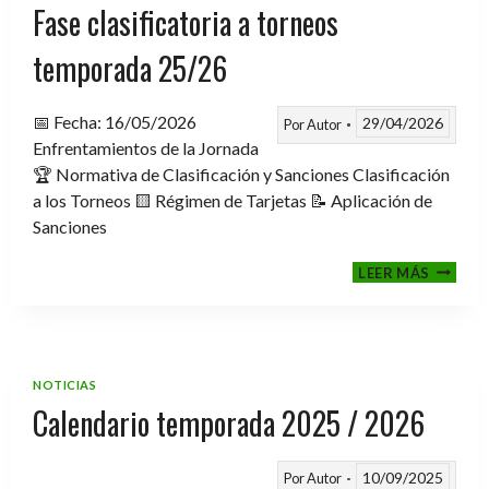
Fase clasificatoria a torneos
temporada 25/26
📅 Fecha: 16/05/2026
29/04/2026
Por
Autor
Enfrentamientos de la Jornada
🏆 Normativa de Clasificación y Sanciones Clasificación
a los Torneos 🟨 Régimen de Tarjetas 📝 Aplicación de
Sanciones
FASE
LEER MÁS
CLASIF
A
TORNE
TEMPO
25/26
NOTICIAS
Calendario temporada 2025 / 2026
10/09/2025
Por
Autor