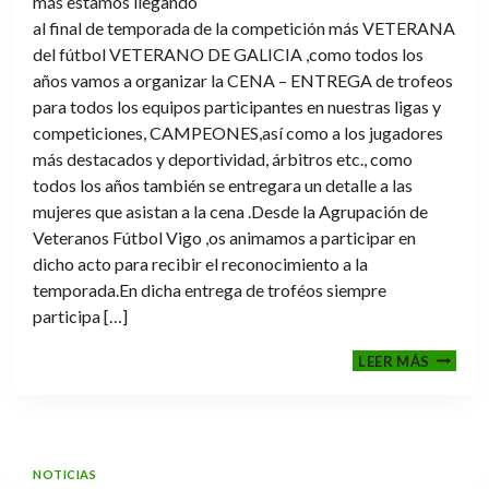
más estamos llegando
al final de temporada de la competición más VETERANA
del fútbol VETERANO DE GALICIA ,como todos los
años vamos a organizar la CENA – ENTREGA de trofeos
para todos los equipos participantes en nuestras ligas y
competiciones, CAMPEONES,así como a los jugadores
más destacados y deportividad, árbitros etc., como
todos los años también se entregara un detalle a las
mujeres que asistan a la cena .Desde la Agrupación de
Veteranos Fútbol Vigo ,os animamos a participar en
dicho acto para recibir el reconocimiento a la
temporada.En dicha entrega de troféos siempre
participa […]
CENA-
LEER MÁS
ENTRE
DE
TROFE
TEMPO
2025-
NOTICIAS
2026