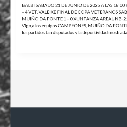
BALBI SABADO 21 DE JUNIO DE 2025 A LAS 18:00
– 4 VET. VALEIXE FINAL DE COPA VETERANOS SAB
MUIÑO DA PONTE 1 – 0 XUNTANZA AREAL-NB-21 Enh
Vigo,a los equipos CAMPEONES, MUIÑO DA PONTE E V
los partidos tan disputados y la deportividad mostrada