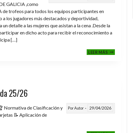
DE GALICIA ,como
de trofeos para todos los equipos participantes en
a los jugadores más destacados y deportividad,
un detalle a las mujeres que asistan a la cena .Desde la
rticipar en dicho acto para recibir el reconocimiento a
icipa […]
CENA-
LEER MÁS
ENTREGA
DE
TROFEOS
TEMPORAD
2025-
2026
rada 25/26
 Normativa de Clasificación y
29/04/2026
Por
Autor
rjetas 📝 Aplicación de
FASE