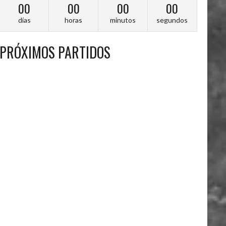
00
00
00
00
días
horas
minutos
segundos
PRÓXIMOS PARTIDOS
A