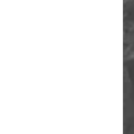
ORIA
A
O
A