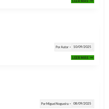
LEER MÁS
CLASIFICAT
A
TORNEOS
TEMPORAD
25/26
10/09/2025
Por
Autor
CALENDARI
LEER MÁS
TEMPORAD
2025
/
2026
08/09/2025
Por
Miguel Nogueira