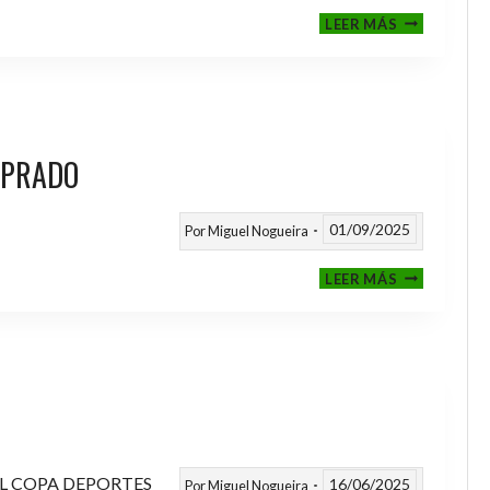
III
LEER MÁS
MEMORIAL
NITO
 PRADO
01/09/2025
Por
Miguel Nogueira
VI
LEER MÁS
MEMORIAL
ANTONIO
FERNANDEZ
PRADO
L COPA DEPORTES
16/06/2025
Por
Miguel Nogueira