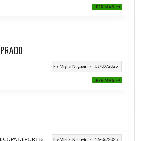
III
LEER MÁS
MEMORIAL
NITO
 PRADO
01/09/2025
Por
Miguel Nogueira
VI
LEER MÁS
MEMORIAL
ANTONIO
FERNANDEZ
PRADO
L COPA DEPORTES
16/06/2025
Por
Miguel Nogueira