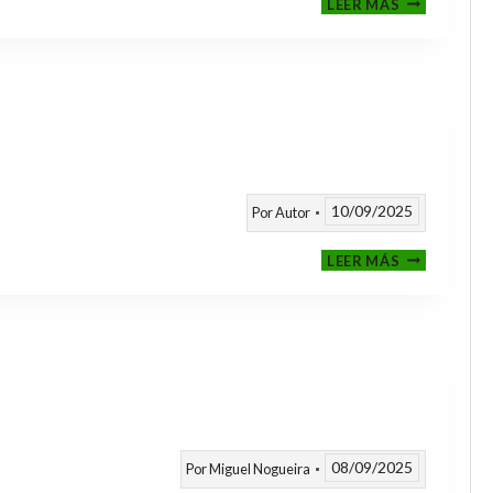
LEER MÁS
CLASIFICAT
A
TORNEOS
TEMPORAD
25/26
10/09/2025
Por
Autor
CALENDARI
LEER MÁS
TEMPORAD
2025
/
2026
08/09/2025
Por
Miguel Nogueira