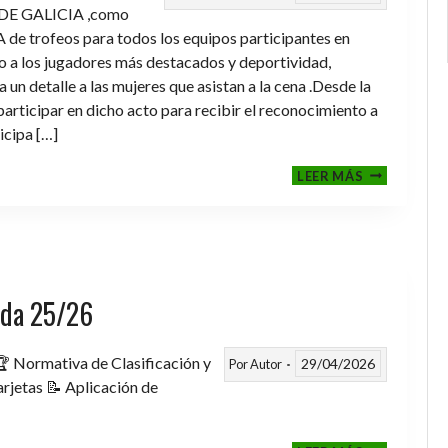
DE GALICIA ,como
de trofeos para todos los equipos participantes en
a los jugadores más destacados y deportividad,
un detalle a las mujeres que asistan a la cena .Desde la
rticipar en dicho acto para recibir el reconocimiento a
icipa […]
CENA-
LEER MÁS
ENTREGA
DE
TROFEOS
TEMPORAD
2025-
2026
rada 25/26
 Normativa de Clasificación y
29/04/2026
Por
Autor
rjetas 📝 Aplicación de
FASE