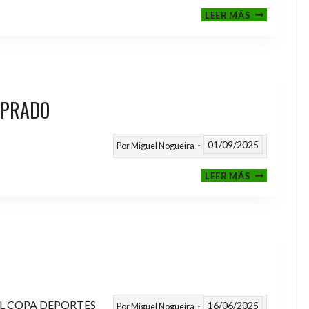
III
LEER MÁS
MEMORIAL
NITO
 PRADO
01/09/2025
Por
Miguel Nogueira
VI
LEER MÁS
MEMORIAL
ANTONIO
FERNANDEZ
PRADO
L COPA DEPORTES
16/06/2025
Por
Miguel Nogueira