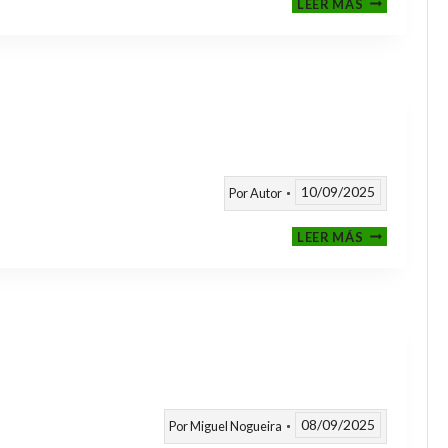
LEER MÁS
CLASIFICAT
A
TORNEOS
TEMPORAD
25/26
10/09/2025
Por
Autor
CALENDARI
LEER MÁS
TEMPORAD
2025
/
2026
08/09/2025
Por
Miguel Nogueira