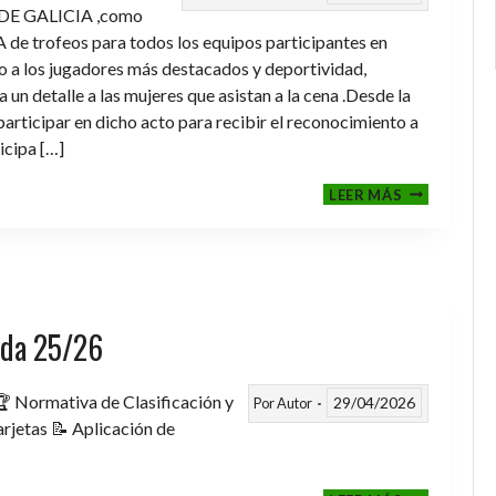
DE GALICIA ,como
de trofeos para todos los equipos participantes en
a los jugadores más destacados y deportividad,
un detalle a las mujeres que asistan a la cena .Desde la
rticipar en dicho acto para recibir el reconocimiento a
icipa […]
CENA-
LEER MÁS
ENTREGA
DE
TROFEOS
TEMPORAD
2025-
2026
rada 25/26
 Normativa de Clasificación y
29/04/2026
Por
Autor
rjetas 📝 Aplicación de
FASE