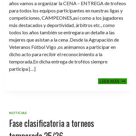
años vamos a organizar la CENA – ENTREGA de trofeos
para todos los equipos participantes en nuestras ligas y
competiciones, CAMPEONES,así como a los jugadores
más destacados y deportividad, árbitros etc., como
todos los años también se entregara un detalle a las
mujeres que asistan a la cena .Desde la Agrupación de
Veteranos Fútbol Vigo ,os animamos a participar en
dicho acto para recibir el reconocimiento a la
temporada.En dicha entrega de troféos siempre
participa […]
CENA-
LEER MÁS
ENTRE
DE
TROFE
TEMPO
2025-
NOTICIAS
2026
Fase clasificatoria a torneos
temporada 25/26