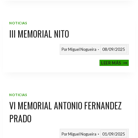
2025
/
2026
NOTICIAS
III MEMORIAL NITO
08/09/2025
Por
Miguel Nogueira
III
LEER MÁS
MEMOR
NITO
NOTICIAS
VI MEMORIAL ANTONIO FERNANDEZ
PRADO
01/09/2025
Por
Miguel Nogueira