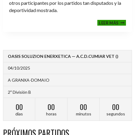
otros participantes por los partidos tan disputados y la
deportividad mostrada.
FINALE
LEER MÁS
2024-
2025
OASIS SOLUZION ENERXETICA — A.C.D.CUMIAR VET ()
04/10/2025
A GRANXA-DOMAIO
2ª División B
00
00
00
00
días
horas
minutos
segundos
PRÓXIMOS PARTIDOS