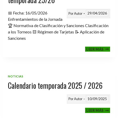
📅 Fecha: 16/05/2026
29/04/2026
Por
Autor
Enfrentamientos de la Jornada
🏆 Normativa de Clasificación y Sanciones Clasificación
a los Torneos 🟨 Régimen de Tarjetas 📝 Aplicación de
Sanciones
FASE
LEER MÁS
CLASIF
A
TORNE
TEMPO
25/26
NOTICIAS
Calendario temporada 2025 / 2026
10/09/2025
Por
Autor
CALEND
LEER MÁS
TEMPO