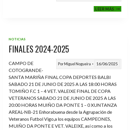
VI
LEER MÁS
MEMOR
ANTON
FERNA
PRADO
NOTICIAS
FINALES 2024-2025
CAMPO DE
16/06/2025
Por
Miguel Nogueira
COTOGRANDE-
SANTA MARIÑA FINAL COPA DEPORTES BALBI
SABADO 21 DE JUNIO DE 2025 A LAS 18:00 HORAS
TOMIÑO F.C 1 – 4 VET. VALEIXE FINAL DE COPA
VETERANOS SABADO 21 DE JUNIO DE 2025 A LAS
20:00 HORAS MUIÑO DA PONTE 1 – 0 XUNTANZA
AREAL-NB-21 Enhorabuena desde la Agrupación de
Veteranos Futbol Vigo,a los equipos CAMPEONES,
MUIÑO DA PONTE E VET. VALEIXE, así como a los