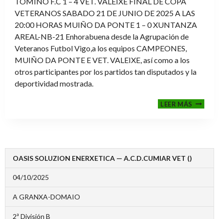
TOMIÑO F.C 1 – 4 VET. VALEIXE FINAL DE COPA
VETERANOS SABADO 21 DE JUNIO DE 2025 A LAS
20:00 HORAS MUIÑO DA PONTE 1 – 0 XUNTANZA
AREAL-NB-21 Enhorabuena desde la Agrupación de
Veteranos Futbol Vigo,a los equipos CAMPEONES,
MUIÑO DA PONTE E VET. VALEIXE, así como a los
otros participantes por los partidos tan disputados y la
deportividad mostrada.
FINALE
LEER MÁS
2024-
2025
OASIS SOLUZION ENERXETICA — A.C.D.CUMIAR VET ()
04/10/2025
A GRANXA-DOMAIO
2ª División B