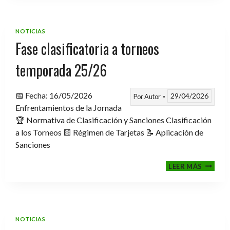
TROFE
TEMPO
2025-
NOTICIAS
2026
Fase clasificatoria a torneos
temporada 25/26
📅 Fecha: 16/05/2026
29/04/2026
Por
Autor
Enfrentamientos de la Jornada
🏆 Normativa de Clasificación y Sanciones Clasificación
a los Torneos 🟨 Régimen de Tarjetas 📝 Aplicación de
Sanciones
FASE
LEER MÁS
CLASIF
A
TORNE
TEMPO
25/26
NOTICIAS