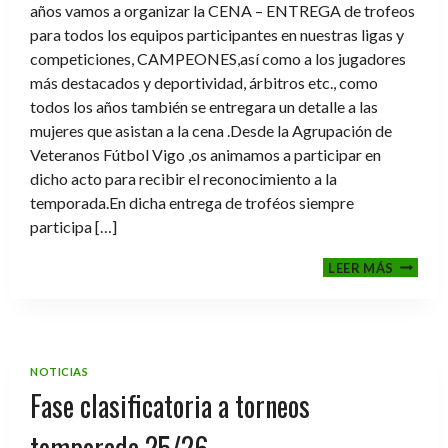
años vamos a organizar la CENA – ENTREGA de trofeos
para todos los equipos participantes en nuestras ligas y
competiciones, CAMPEONES,así como a los jugadores
más destacados y deportividad, árbitros etc., como
todos los años también se entregara un detalle a las
mujeres que asistan a la cena .Desde la Agrupación de
Veteranos Fútbol Vigo ,os animamos a participar en
dicho acto para recibir el reconocimiento a la
temporada.En dicha entrega de troféos siempre
participa […]
CENA-
LEER MÁS
ENTRE
DE
TROFE
TEMPO
2025-
NOTICIAS
2026
Fase clasificatoria a torneos
temporada 25/26