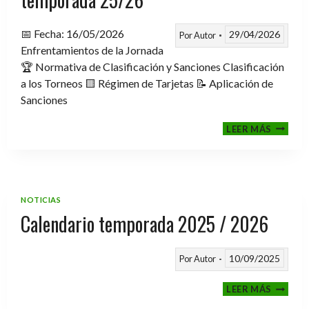
📅 Fecha: 16/05/2026
29/04/2026
Por
Autor
Enfrentamientos de la Jornada
🏆 Normativa de Clasificación y Sanciones Clasificación
a los Torneos 🟨 Régimen de Tarjetas 📝 Aplicación de
Sanciones
FASE
LEER MÁS
CLASIF
A
TORNE
TEMPO
25/26
NOTICIAS
Calendario temporada 2025 / 2026
10/09/2025
Por
Autor
CALEND
LEER MÁS
TEMPO