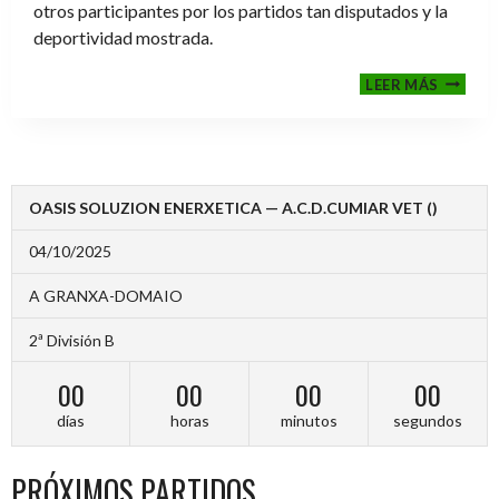
otros participantes por los partidos tan disputados y la
deportividad mostrada.
FINALE
LEER MÁS
2024-
2025
OASIS SOLUZION ENERXETICA — A.C.D.CUMIAR VET ()
04/10/2025
A GRANXA-DOMAIO
2ª División B
00
00
00
00
días
horas
minutos
segundos
PRÓXIMOS PARTIDOS