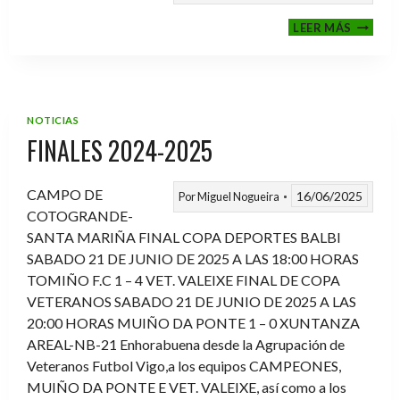
VI
LEER MÁS
MEMOR
ANTON
FERNA
PRADO
NOTICIAS
FINALES 2024-2025
CAMPO DE
16/06/2025
Por
Miguel Nogueira
COTOGRANDE-
SANTA MARIÑA FINAL COPA DEPORTES BALBI
SABADO 21 DE JUNIO DE 2025 A LAS 18:00 HORAS
TOMIÑO F.C 1 – 4 VET. VALEIXE FINAL DE COPA
VETERANOS SABADO 21 DE JUNIO DE 2025 A LAS
20:00 HORAS MUIÑO DA PONTE 1 – 0 XUNTANZA
AREAL-NB-21 Enhorabuena desde la Agrupación de
Veteranos Futbol Vigo,a los equipos CAMPEONES,
MUIÑO DA PONTE E VET. VALEIXE, así como a los