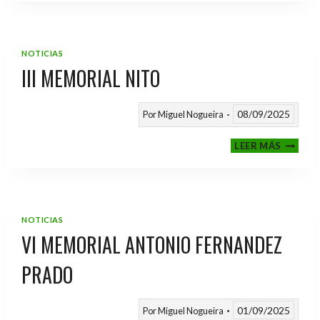
2025
/
2026
NOTICIAS
III MEMORIAL NITO
08/09/2025
Por
Miguel Nogueira
III
LEER MÁS
MEMOR
NITO
NOTICIAS
VI MEMORIAL ANTONIO FERNANDEZ
PRADO
01/09/2025
Por
Miguel Nogueira