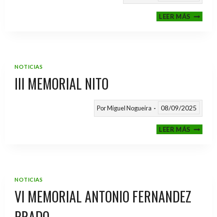
CALEND
LEER MÁS
TEMPO
2025
/
2026
NOTICIAS
III MEMORIAL NITO
08/09/2025
Por
Miguel Nogueira
III
LEER MÁS
MEMOR
NITO
NOTICIAS
VI MEMORIAL ANTONIO FERNANDEZ
PRADO