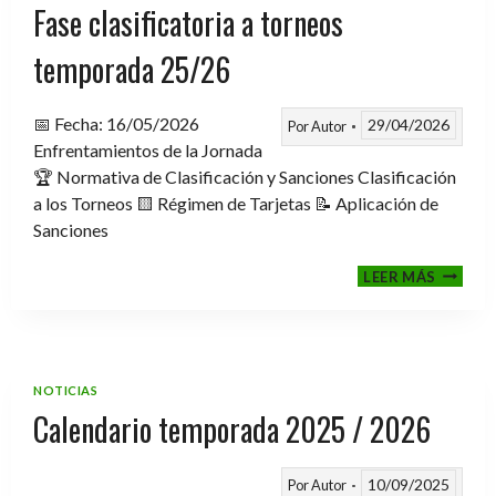
Fase clasificatoria a torneos
temporada 25/26
📅 Fecha: 16/05/2026
29/04/2026
Por
Autor
Enfrentamientos de la Jornada
🏆 Normativa de Clasificación y Sanciones Clasificación
a los Torneos 🟨 Régimen de Tarjetas 📝 Aplicación de
Sanciones
FASE
LEER MÁS
CLASIF
A
TORNE
TEMPO
25/26
NOTICIAS
Calendario temporada 2025 / 2026
10/09/2025
Por
Autor