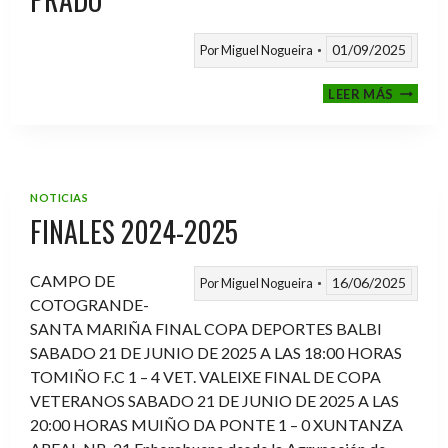
01/09/2025
Por
Miguel Nogueira
VI
LEER MÁS
MEMOR
ANTON
FERNA
PRADO
NOTICIAS
FINALES 2024-2025
CAMPO DE
16/06/2025
Por
Miguel Nogueira
COTOGRANDE-
SANTA MARIÑA FINAL COPA DEPORTES BALBI
SABADO 21 DE JUNIO DE 2025 A LAS 18:00 HORAS
TOMIÑO F.C 1 – 4 VET. VALEIXE FINAL DE COPA
VETERANOS SABADO 21 DE JUNIO DE 2025 A LAS
20:00 HORAS MUIÑO DA PONTE 1 – 0 XUNTANZA