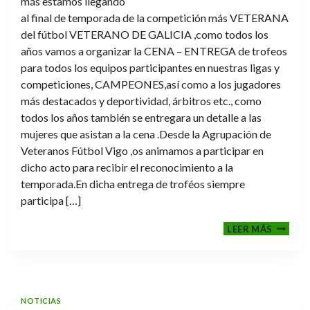
más estamos llegando
al final de temporada de la competición más VETERANA
del fútbol VETERANO DE GALICIA ,como todos los
años vamos a organizar la CENA – ENTREGA de trofeos
para todos los equipos participantes en nuestras ligas y
competiciones, CAMPEONES,así como a los jugadores
más destacados y deportividad, árbitros etc., como
todos los años también se entregara un detalle a las
mujeres que asistan a la cena .Desde la Agrupación de
Veteranos Fútbol Vigo ,os animamos a participar en
dicho acto para recibir el reconocimiento a la
temporada.En dicha entrega de troféos siempre
participa […]
CENA-
LEER MÁS
ENTRE
DE
TROFE
TEMPO
2025-
NOTICIAS
2026