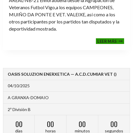
AREAL-NB-21 Enhorabuena desde la Agrupación de
Veteranos Futbol Vigo,a los equipos CAMPEONES,
MUIÑO DA PONTE E VET. VALEIXE, así como a los
otros participantes por los partidos tan disputados y la
deportividad mostrada.
FINALE
LEER MÁS
2024-
2025
OASIS SOLUZION ENERXETICA — A.C.D.CUMIAR VET ()
04/10/2025
A GRANXA-DOMAIO
2ª División B
00
00
00
00
días
horas
minutos
segundos