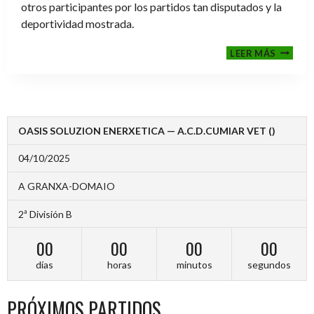
otros participantes por los partidos tan disputados y la
deportividad mostrada.
FINALE
LEER MÁS
2024-
2025
OASIS SOLUZION ENERXETICA — A.C.D.CUMIAR VET ()
04/10/2025
A GRANXA-DOMAIO
2ª División B
00
00
00
00
días
horas
minutos
segundos
PRÓXIMOS PARTIDOS