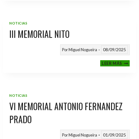
2025
/
2026
NOTICIAS
III MEMORIAL NITO
08/09/2025
Por
Miguel Nogueira
III
LEER MÁS
MEMOR
NITO
NOTICIAS
VI MEMORIAL ANTONIO FERNANDEZ
PRADO
01/09/2025
Por
Miguel Nogueira