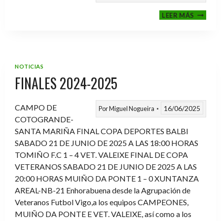
VI
LEER MÁS
MEMOR
ANTON
FERNA
PRADO
NOTICIAS
FINALES 2024-2025
CAMPO DE
16/06/2025
Por
Miguel Nogueira
COTOGRANDE-
SANTA MARIÑA FINAL COPA DEPORTES BALBI
SABADO 21 DE JUNIO DE 2025 A LAS 18:00 HORAS
TOMIÑO F.C 1 – 4 VET. VALEIXE FINAL DE COPA
VETERANOS SABADO 21 DE JUNIO DE 2025 A LAS
20:00 HORAS MUIÑO DA PONTE 1 – 0 XUNTANZA
AREAL-NB-21 Enhorabuena desde la Agrupación de
Veteranos Futbol Vigo,a los equipos CAMPEONES,
MUIÑO DA PONTE E VET. VALEIXE, así como a los