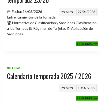
📅 Fecha: 16/05/2026
29/04/2026
Por
Autor
Enfrentamientos de la Jornada
🏆 Normativa de Clasificación y Sanciones Clasificación
a los Torneos 🟨 Régimen de Tarjetas 📝 Aplicación de
Sanciones
FASE
LEER MÁS
CLASIF
A
TORNE
TEMPO
25/26
NOTICIAS
Calendario temporada 2025 / 2026
10/09/2025
Por
Autor
CALEND
LEER MÁS
TEMPO