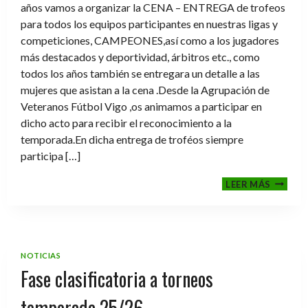
años vamos a organizar la CENA – ENTREGA de trofeos
para todos los equipos participantes en nuestras ligas y
competiciones, CAMPEONES,así como a los jugadores
más destacados y deportividad, árbitros etc., como
todos los años también se entregara un detalle a las
mujeres que asistan a la cena .Desde la Agrupación de
Veteranos Fútbol Vigo ,os animamos a participar en
dicho acto para recibir el reconocimiento a la
temporada.En dicha entrega de troféos siempre
participa […]
CENA-
LEER MÁS
ENTRE
DE
TROFE
TEMPO
2025-
NOTICIAS
2026
Fase clasificatoria a torneos
temporada 25/26