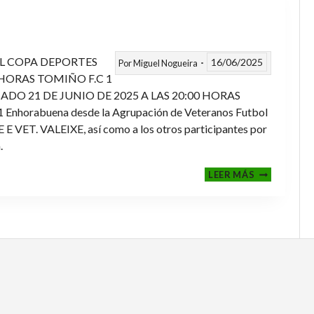
L COPA DEPORTES
16/06/2025
Por
Miguel Nogueira
 HORAS TOMIÑO F.C 1
ADO 21 DE JUNIO DE 2025 A LAS 20:00 HORAS
orabuena desde la Agrupación de Veteranos Futbol
ET. VALEIXE, así como a los otros participantes por
.
FINALES
LEER MÁS
2024-
2025