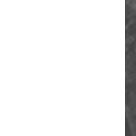
ORIA
A
O
A