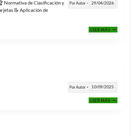
 Normativa de Clasificación y
29/04/2026
Por
Autor
rjetas 📝 Aplicación de
FASE
LEER MÁS
CLASIFICAT
A
TORNEOS
TEMPORAD
25/26
10/09/2025
Por
Autor
CALENDARI
LEER MÁS
TEMPORAD
2025
/
2026