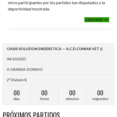
otros participantes por los partidos tan disputados y la
deportividad mostrada.
FINALE
LEER MÁS
2024-
2025
OASIS SOLUZION ENERXETICA — A.C.D.CUMIAR VET ()
04/10/2025
A GRANXA-DOMAIO
2ª División B
00
00
00
00
días
horas
minutos
segundos
PRÓXIMOS PARTIDOS