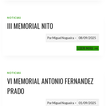
2025
/
2026
NOTICIAS
III MEMORIAL NITO
08/09/2025
Por
Miguel Nogueira
III
LEER MÁS
MEMOR
NITO
NOTICIAS
VI MEMORIAL ANTONIO FERNANDEZ
PRADO
01/09/2025
Por
Miguel Nogueira