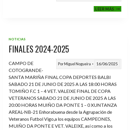
VI
LEER MÁS
MEMOR
ANTON
FERNA
PRADO
NOTICIAS
FINALES 2024-2025
CAMPO DE
16/06/2025
Por
Miguel Nogueira
COTOGRANDE-
SANTA MARIÑA FINAL COPA DEPORTES BALBI
SABADO 21 DE JUNIO DE 2025 A LAS 18:00 HORAS
TOMIÑO F.C 1 – 4 VET. VALEIXE FINAL DE COPA
VETERANOS SABADO 21 DE JUNIO DE 2025 A LAS
20:00 HORAS MUIÑO DA PONTE 1 – 0 XUNTANZA
AREAL-NB-21 Enhorabuena desde la Agrupación de
Veteranos Futbol Vigo,a los equipos CAMPEONES,
MUIÑO DA PONTE E VET. VALEIXE, así como a los