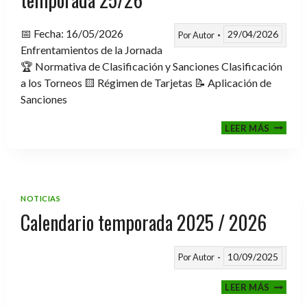
📅 Fecha: 16/05/2026
29/04/2026
Por
Autor
Enfrentamientos de la Jornada
🏆 Normativa de Clasificación y Sanciones Clasificación
a los Torneos 🟨 Régimen de Tarjetas 📝 Aplicación de
Sanciones
FASE
LEER MÁS
CLASIF
A
TORNE
TEMPO
25/26
NOTICIAS
Calendario temporada 2025 / 2026
10/09/2025
Por
Autor
CALEND
LEER MÁS
TEMPO