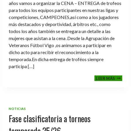
años vamos a organizar la CENA – ENTREGA de trofeos
para todos los equipos participantes en nuestras ligas y
competiciones, CAMPEONES,así como a los jugadores
más destacados y deportividad, árbitros etc., como
todos los años también se entregara un detalle a las
mujeres que asistan a la cena .Desde la Agrupación de
Veteranos Fútbol Vigo ,os animamos a participar en
dicho acto para recibir el reconocimiento a la
temporada.En dicha entrega de troféos siempre
participa […]
CENA-
LEER MÁS
ENTRE
DE
TROFE
TEMPO
2025-
NOTICIAS
2026
Fase clasificatoria a torneos
temporada 25/26